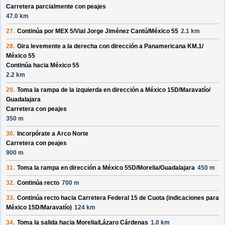
Carretera parcialmente con peajes
47.0 km
27.
Continúa por
MEX 5/
Vial Jorge Jiménez Cantú/
México 55
2.1 km
28.
Gira levemente a la derecha con dirección a
Panamericana KM.1/
México 55
Continúa hacia México 55
2.2 km
29.
Toma la rampa de la izquierda en dirección a
México 15D/
Maravatío/
Guadalajara
Carretera con peajes
350 m
30.
Incorpórate a
Arco Norte
Carretera con peajes
900 m
31.
Toma la rampa en dirección a
México 55D/
Morelia/
Guadalajara
450 m
32.
Continúa recto
700 m
33.
Continúa recto hacia
Carretera Federal 15 de Cuota
(indicaciones para
México 15D/
Maravatío
)
124 km
34.
Toma la salida hacia
Morelia/
Lázaro Cárdenas
1.0 km