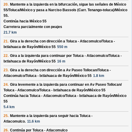
20.
Mantente a la izquierda en la bifurcación, sigue las señales de
México
55/
Toluca/
México
y pasa a
Narciso Bassols (Carr. Tenango-toluca)/
México
55
.
Continúa hacia México 55
Carretera parcialmente con peajes
21.7 km
21.
Gira a la derecha con dirección a
Toluca - Atlacomulco/
Toluca -
Ixtlahuaca de Rayón/
México 55
550 m
22.
Gira a la izquierda para continuar por
Toluca - Atlacomulco/
Toluca -
Ixtlahuaca de Rayón/
México 55
16 m
23.
Gira a la derecha con dirección a
Av Paseo Tollocan/
Toluca -
Atlacomulco/
Toluca - Ixtlahuaca de Rayón/
México 55
1.8 km
24.
Gira levemente a la izquierda para continuar en
Av Paseo Tollocan/
Toluca - Atlacomulco/
Toluca - Ixtlahuaca de Rayón/
México 55
Continúa hacia Toluca - Atlacomulco/
Toluca - Ixtlahuaca de Rayón/
México
55
5.4 km
25.
Mantente a la izquierda para seguir hacia
Toluca -
Atlacomulco
.
11.6 km
26.
Continúa por
Toluca - Atlacomulco