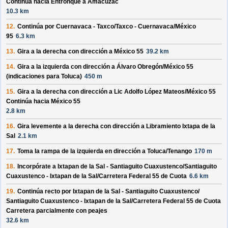
Continúa hacia Entronque a Amacuzac
10.3 km
12.
Continúa por
Cuernavaca - Taxco/
Taxco - Cuernavaca/
México
95
6.3 km
13.
Gira a la derecha con dirección a
México 55
39.2 km
14.
Gira a la izquierda con dirección a
Álvaro Obregón/
México 55
(indicaciones para
Toluca
)
450 m
15.
Gira a la derecha con dirección a
Lic Adolfo López Mateos/
México 55
Continúa hacia México 55
2.8 km
16.
Gira levemente a la derecha con dirección a
Libramiento Ixtapa de la
Sal
2.1 km
17.
Toma la rampa de la izquierda en dirección a
Toluca/
Tenango
170 m
18.
Incorpórate a
Ixtapan de la Sal - Santiaguito Cuaxustenco/
Santiaguito
Cuaxustenco - Ixtapan de la Sal/
Carretera Federal 55 de Cuota
6.6 km
19.
Continúa recto por
Ixtapan de la Sal - Santiaguito Cuaxustenco/
Santiaguito Cuaxustenco - Ixtapan de la Sal/
Carretera Federal 55 de Cuota
Carretera parcialmente con peajes
32.6 km