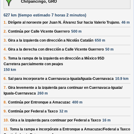
Chilpancingo, GRO
627 km (
tiempo estimado
7 horas 2 minutos)
1.
Dirígete al
noroeste
por
Juan N. Álvarez Sur
hacia
Valerio Trujano
.
46 m
2.
Continúa por
Calle Vicente Guerrero
500 m
3.
Gira a la izquierda con dirección a
Nicolás Catalán
650 m
4.
Gira a la derecha con dirección a
Calle Vicente Guerrero
50 m
5.
Toma la rampa de la izquierda en dirección a
México 95D
Carretera parcialmente con peajes
150 km
6.
Sal para incorporarte a
Cuernavaca-Iguala/
Iguala-Cuernavaca
10.9 km
7.
Gira levemente a la izquierda para continuar en
Cuernavaca-Iguala/
Iguala-Cuernavaca
260 m
8.
Continúa por
Entronque a Amacuzac
400 m
9.
Continúa por
Federal a Taxco
32 m
10.
Gira a la izquierda para continuar por
Federal a Taxco
16 m
11.
Toma la rampa e incorpórate a
Entronque a Amacuzac/
Federal a Taxco