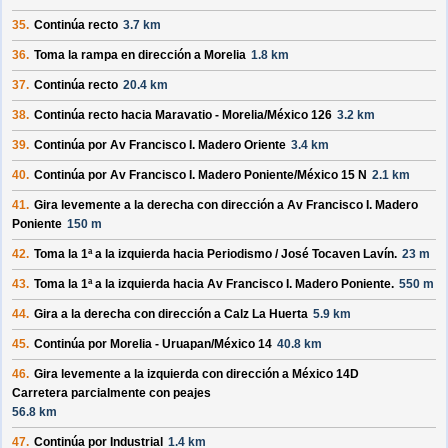
35.
Continúa recto
3.7 km
36.
Toma la rampa en dirección a
Morelia
1.8 km
37.
Continúa recto
20.4 km
38.
Continúa recto hacia
Maravatio - Morelia/
México 126
3.2 km
39.
Continúa por
Av Francisco I. Madero Oriente
3.4 km
40.
Continúa por
Av Francisco I. Madero Poniente/
México 15 N
2.1 km
41.
Gira levemente a la derecha con dirección a
Av Francisco I. Madero
Poniente
150 m
42.
Toma la 1ª a la izquierda hacia
Periodismo /
José Tocaven Lavín
.
23 m
43.
Toma la 1ª a la izquierda hacia
Av Francisco I. Madero Poniente
.
550 m
44.
Gira a la derecha con dirección a
Calz La Huerta
5.9 km
45.
Continúa por
Morelia - Uruapan/
México 14
40.8 km
46.
Gira levemente a la izquierda con dirección a
México 14D
Carretera parcialmente con peajes
56.8 km
47.
Continúa por
Industrial
1.4 km