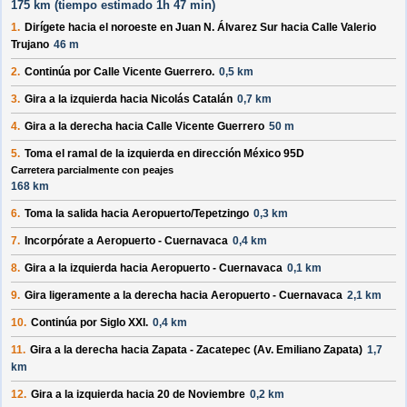
175 km (
tiempo estimado
1h 47 min)
1.
Dirígete hacia el
noroeste
en
Juan N. Álvarez Sur
hacia
Calle Valerio
Trujano
46 m
2.
Continúa por
Calle Vicente Guerrero
.
0,5 km
3.
Gira a la
izquierda
hacia
Nicolás Catalán
0,7 km
4.
Gira a la
derecha
hacia
Calle Vicente Guerrero
50 m
5.
Toma el ramal de la
izquierda
en dirección
México 95D
Carretera parcialmente con peajes
168 km
6.
Toma la salida hacia
Aeropuerto/Tepetzingo
0,3 km
7.
Incorpórate a
Aeropuerto - Cuernavaca
0,4 km
8.
Gira a la
izquierda
hacia
Aeropuerto - Cuernavaca
0,1 km
9.
Gira ligeramente a la
derecha
hacia
Aeropuerto - Cuernavaca
2,1 km
10.
Continúa por
Siglo XXI
.
0,4 km
11.
Gira a la
derecha
hacia
Zapata - Zacatepec (Av. Emiliano Zapata)
1,7
km
12.
Gira a la
izquierda
hacia
20 de Noviembre
0,2 km