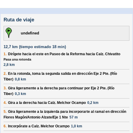
Ruta de viaje
undefined
12,7 km (
tiempo estimado
18 min)
1.
Dirígete hacia el
este
en
Paseo de la Reforma
hacia
Calz. Chivatito
Pasa una rotonda
2,8 km
2.
En la rotonda, toma la
segunda
salida en dirección
Eje 2 Pte. (Río
Tiber)
0,8 km
3.
Gira ligeramente a la
derecha
para continuar por
Eje 2 Pte. (Río
Tiber)
0,3 km
4.
Gira a la
derecha
hacia
Calz. Melchor Ocampo
0,2 km
5.
Gira ligeramente a la
izquierda
para incorporarte al ramal en dirección
Flores Magón/Antonio Alzate/Eje 1 Nte
57 m
6.
Incorpórate a
Calz. Melchor Ocampo
1,0 km