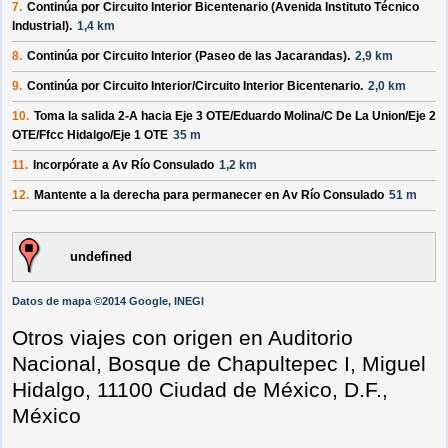
7.
Continúa por
Circuito Interior Bicentenario (Avenida Instituto Técnico
Industrial)
.
1,4 km
8.
Continúa por
Circuito Interior (Paseo de las Jacarandas)
.
2,9 km
9.
Continúa por
Circuito Interior/Circuito Interior Bicentenario
.
2,0 km
10.
Toma la salida
2-A
hacia
Eje 3 OTE/Eduardo Molina/C De La Union/Eje 2
OTE/Ffcc Hidalgo/Eje 1 OTE
35 m
11.
Incorpórate a
Av Río Consulado
1,2 km
12.
Mantente a la
derecha
para permanecer en
Av Río Consulado
51 m
undefined
Datos de mapa ©2014 Google, INEGI
Otros viajes con origen en Auditorio
Nacional, Bosque de Chapultepec I, Miguel
Hidalgo, 11100 Ciudad de México, D.F.,
México