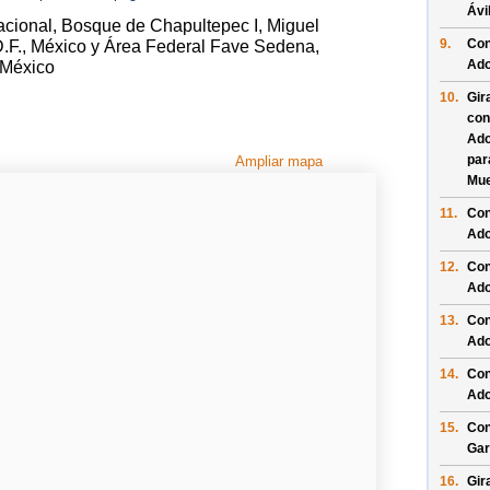
Ávi
acional, Bosque de Chapultepec I, Miguel
9.
Con
.F., México y Área Federal Fave Sedena,
Ado
 México
10.
Gir
con
Ado
pa
Ampliar mapa
Mue
11.
Con
Ado
12.
Con
Ado
13.
Con
Ado
14.
Con
Ado
15.
Con
Gar
16.
Gir