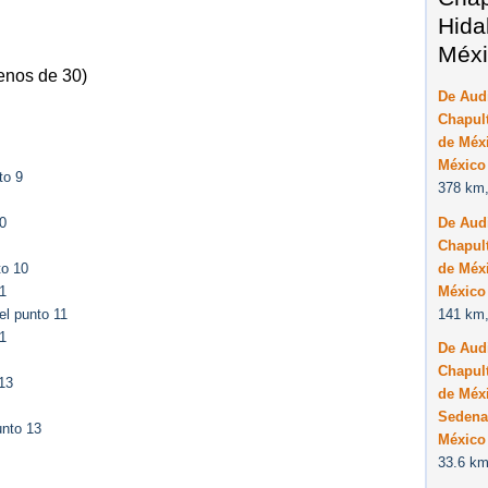
Hida
Méxi
enos de 30)
De Audi
Chapult
de Méxi
México
to 9
378 km,
De Audi
0
Chapult
de Méxi
to 10
México
1
141 km,
el punto 11
1
De Audi
Chapult
13
de Méxi
Sedena,
unto 13
México
33.6 km