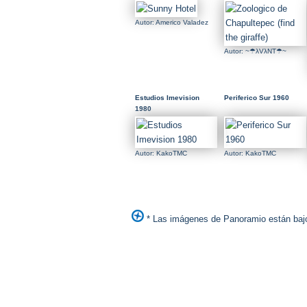
giraffe)
Autor: Americo Valadez
Autor: ~☂λVλNT☂~
Estudios Imevision
Periferico Sur 1960
1980
Autor: KakoTMC
Autor: KakoTMC
* Las imágenes de Panoramio están bajo