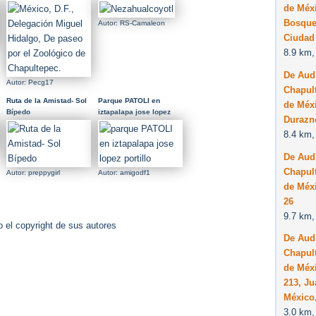
paseo por el Zoológico
de Méxi
de Chapultepec.
Bosque
Autor: RS-Camaleon
Ciudad 
8.9 km,
De Audi
Autor: Pecg17
Chapult
Ruta de la Amistad- Sol
Parque PATOLI en
de Méxi
Bípedo
iztapalapa jose lopez
Durazn
portillo
8.4 km,
De Audi
Chapult
Autor: preppygirl
Autor: amigodf1
de Méxi
26
9.7 km,
 el copyright de sus autores
De Audi
Chapult
de Méxi
213, J
México,
3.0 km,