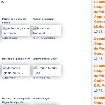
De Audi
 15
Chapult
de Méxi
Ángel 
Periférico y canal de
Auditorio Nacional
Coyoacá
chalco
México
10.5 km
Autor: rotwailer
Autor: RS-Camaleon
De Audi
Chapult
de Méxi
Consul
12,7 km
Mercado e Iglesia en Av.
Circuito Interior 1980
2
De Audi
Chapult
de Méxi
Autor: Wiper
Autor: KakoTMC
Cuajim
D.F., M
10,7 km
De Audi
México, D.F., Delegación
Nezahualcoyotl
Miguel Hidalgo, De
Chapult