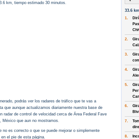
33.6 km, tiempo estimado 30 minutos.
33.6 km
1.
Dir
Pas
Chi
2.
Gir
Cal
3.
Gir
con
4.
Gir
Ale
5.
Gir
Per
Ca
erado, podrás ver los radares de tráfico que te vas a
6.
Gir
enta que aunque actualizamos diariamente nuestra base de
Blv
gún radar de control de velocidad cerca de Área Federal Fave
., México que aun no mostramos.
7.
Tom
dir
ue no es correcto o que se puede mejorar o simplemente
8.
Inc
 en el pie de esta página.