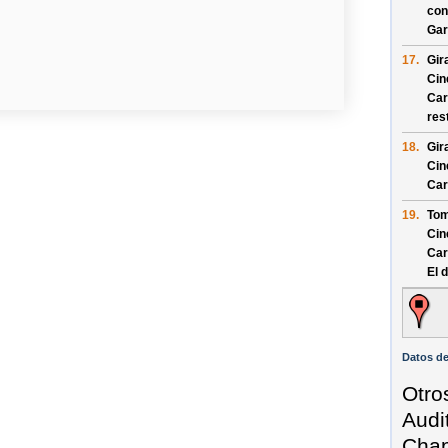
con
Gar
17.
Gir
Cin
Car
res
18.
Gir
Cin
Car
19.
Tom
Cin
Car
El 
Datos de
Otro
Audi
Chap