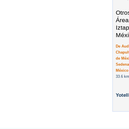
Otro
Área
Izta
Méxi
De Audi
Chapult
de Méxi
Sedena,
México
33.6 km
Yotel