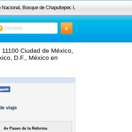
io Nacional, Bosque de Chapultepec I,
iudad de México, D.F., México a Área
 Iztapalapa, Ciudad de México, D.F.,
, 11100 Ciudad de México,
México
ico, D.F., México en
de viaje
Av Paseo de la Reforma