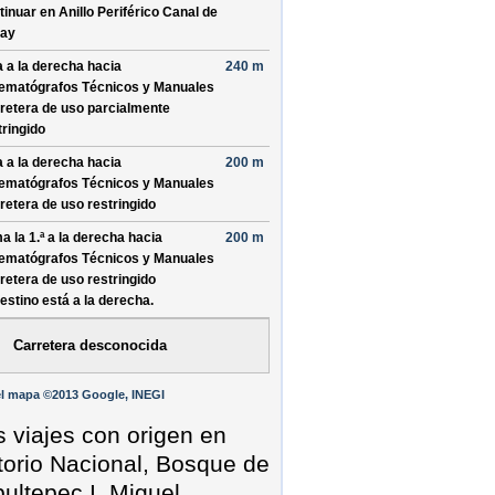
tinuar en
Anillo Periférico Canal de
ay
a a la derecha hacia
240 m
ematógrafos Técnicos y Manuales
retera de uso parcialmente
tringido
a a la derecha hacia
200 m
ematógrafos Técnicos y Manuales
retera de uso restringido
a la 1.ª a la derecha hacia
200 m
ematógrafos Técnicos y Manuales
retera de uso restringido
destino está a la derecha.
Carretera desconocida
l mapa ©2013 Google, INEGI
s viajes con origen en
torio Nacional, Bosque de
ultepec I, Miguel