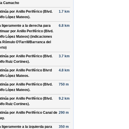
la Camacho
tinúa por
Anillo Periférico (Blvd.
1.7 km
lfo López Mateos)
.
a ligeramente a la derecha para
6.8 km
tinuar por
Anillo Periférico (Blvd.
lfo López Mateos)
(indicaciones
ra
Rómulo O'Farrill/
Barranca del
rto
)
tinúa por
Anillo Periférico (Blvd.
3.7 km
lfo Ruiz Cortines)
.
tinúa por
Anillo Periférico Blvrd
4.8 km
lfo López Mateos
.
tinúa por
Anillo Periférico (Blvd.
750 m
lfo López Mateos)
.
tinúa por
Anillo Periférico (Blvd.
9.2 km
lfo Ruiz Cortines)
.
tinúa por
Anillo Periférico Canal de
290 m
ay
.
a ligeramente a la izquierda para
350 m