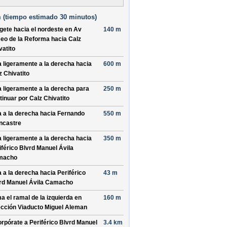
 (
tiempo estimado
30 minutos)
ígete hacia el
nordeste
en
Av
140 m
eo de la Reforma
hacia
Calz
vatito
a ligeramente a la derecha hacia
600 m
z Chivatito
a ligeramente a la derecha para
250 m
tinuar por
Calz Chivatito
a a la derecha hacia
Fernando
550 m
ncastre
a ligeramente a la derecha hacia
350 m
iférico Blvrd Manuel Ávila
macho
a a la derecha hacia
Periférico
43 m
rd Manuel Ávila Camacho
a el ramal de la izquierda en
160 m
ección
Viaducto Miguel Aleman
orpórate a
Periférico Blvrd Manuel
3.4 km