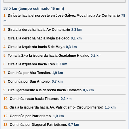
38,5 km (
tiempo estimado
46 min)
1.
Dirígete hacia el
noroeste
en
José Gálvez Moya
hacia
Av Centenario
78
m
2.
Gira a la
derecha
hacia
Av Centenario
2,3 km
3.
Gira a la
derecha
hacia
Mejía Delgado
0,1 km
4.
Gira a la
izquierda
hacia
5 de Mayo
0,3 km
5.
Toma la 2.ª a la
izquierda
hacia
Guadalupe Hidalgo
0,2 km
6.
Gira a la
izquierda
hacia
Tres
0,2 km
7.
Continúa por
Alta Tensión
.
1,9 km
8.
Continúa por
San Antonio
.
0,7 km
9.
Gira ligeramente a la
derecha
hacia
Tintoreto
0,6 km
10.
Continúa recto hacia
Tintoreto
0,2 km
11.
Gira a la
izquierda
hacia
Av. Patriotismo (Circuito Interior)
1,5 km
12.
Continúa por
Patriotismo
.
1,0 km
13.
Continúa por
Diagonal Patriotismo
.
0,7 km