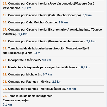
14.
Continúa por
Circuito Interior (José Vasconcelos)/Maestro José
Vasconcelos
.
1,8 km
15.
Continúa por
Circuito Interior (Calz. Melchor Ocampo)
.
0,3 km
16.
Continúa por
Calz. Melchor Ocampo
.
1,9 km
17.
Continúa por
Circuito Interior Bicentenario (Avenida Instituto Técnico
Industrial)
.
1,4 km
18.
Continúa por
Circuito Interior (Paseo de las Jacarandas)
.
2,9 km
19.
Toma la salida de la
izquierda
en dirección
Montevideo/Eje 5
Nte/Euzkaro/Eje 4 Nte
93 m
20.
Incorpórate a
México 85
9,0 km
21.
Mantente a la
izquierda
para seguir hacia
Michoacán
.
0,8 km
22.
Continúa por
Michoacán
.
0,7 km
23.
Continúa por
Pachuca - México
.
2,5 km
24.
Continúa por
Pachuca - México/México 85
.
4,9 km
25.
Toma la salida hacia
Insurgentes
Carretera con peajes
0,1 km