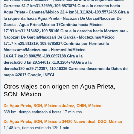
Carretera 61.7 km31.32599,-109.5573874.Gira a la derecha hacia
Agua Prieta - Cananea/​México 22.4 km31.311024,-109.5572435.Gira a
la izquierda hacia Agua Prieta - Nacozari De Garcia/​Nacozari De
Garcia - Agua Prieta/​México 17Continúa hacia México
17193 km31.313482,-109.58146.Gira a la derecha hacia Moctezuma -
Nacozari De Garcia/​Nacozari De Garcia - Moctezuma/​México
171.7 km29.811219,-109.6785937.Continúa por Hermosillo -
Moctezuma/​Moctezuma - Hermosillo/​México
14.64.7 km29.800258,-109.6897188.Gira a la
derecha20.3 km29.544017,-110.1204749.Gira a la
derecha180 m29.712397,-110.16336 Carretera desconocida Datos del
mapa ©2013 Google, INEGI
Otros viajes con origen en Agua Prieta,
SON, México
De Agua Prieta, SON, México a Juárez, CHIH, México
368 km, tiempo estimado 4 horas 17 minutos
De Agua Prieta, SON, México a 34420 Nuevo Ideal, DGO, México
1,148 km, tiempo estimado 13h 1 min