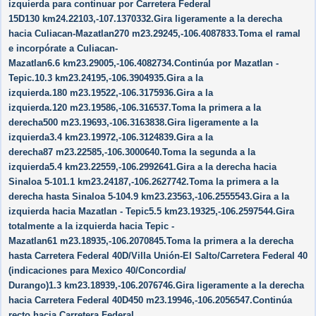
izquierda para continuar por Carretera Federal
15D130 km24.22103,-107.1370332.Gira ligeramente a la derecha
hacia Culiacan-Mazatlan270 m23.29245,-106.4087833.Toma el ramal
e incorpórate a Culiacan-
Mazatlan6.6 km23.29005,-106.4082734.Continúa por Mazatlan -
Tepic.10.3 km23.24195,-106.3904935.Gira a la
izquierda.180 m23.19522,-106.3175936.Gira a la
izquierda.120 m23.19586,-106.316537.Toma la primera a la
derecha500 m23.19693,-106.3163838.Gira ligeramente a la
izquierda3.4 km23.19972,-106.3124839.Gira a la
derecha87 m23.22585,-106.3000640.Toma la segunda a la
izquierda5.4 km23.22559,-106.2992641.Gira a la derecha hacia
Sinaloa 5-101.1 km23.24187,-106.2627742.Toma la primera a la
derecha hasta Sinaloa 5-104.9 km23.23563,-106.2555543.Gira a la
izquierda hacia Mazatlan - Tepic5.5 km23.19325,-106.2597544.Gira
totalmente a la izquierda hacia Tepic -
Mazatlan61 m23.18935,-106.2070845.Toma la primera a la derecha
hasta Carretera Federal 40D/​Villa Unión-El Salto/​Carretera Federal 40
(indicaciones para Mexico 40/​Concordia/​
Durango)1.3 km23.18939,-106.2076746.Gira ligeramente a la derecha
hacia Carretera Federal 40D450 m23.19946,-106.2056547.Continúa
recto hacia Carretera Federal