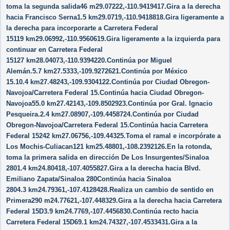
toma la segunda salida46 m29.07222,-110.9419417.Gira a la derecha
hacia Francisco Serna1.5 km29.0719,-110.9418818.Gira ligeramente a
la derecha para incorporarte a Carretera Federal
15119 km29.06992,-110.9560619.Gira ligeramente a la izquierda para
continuar en Carretera Federal
15127 km28.04073,-110.9394220.Continúa por Miguel
Alemán.5.7 km27.5333,-109.9272621.Continúa por México
15.10.4 km27.48243,-109.9304122.Continúa por Ciudad Obregon-
Navojoa/​Carretera Federal 15.Continúa hacia Ciudad Obregon-
Navojoa55.0 km27.42143,-109.8502923.Continúa por Gral. Ignacio
Pesqueira.2.4 km27.08907,-109.4458724.Continúa por Ciudad
Obregon-Navojoa/​Carretera Federal 15.Continúa hacia Carretera
Federal 15242 km27.06756,-109.44325.Toma el ramal e incorpórate a
Los Mochis-Culiacan121 km25.48801,-108.2392126.En la rotonda,
toma la primera salida en dirección De Los Insurgentes/​Sinaloa
2801.4 km24.80418,-107.4055827.Gira a la derecha hacia Blvd.
Emiliano Zapata/​Sinaloa 280Continúa hacia Sinaloa
2804.3 km24.79361,-107.4128428.Realiza un cambio de sentido en
Primera290 m24.77621,-107.448329.Gira a la derecha hacia Carretera
Federal 15D3.9 km24.7769,-107.4456830.Continúa recto hacia
Carretera Federal 15D69.1 km24.74327,-107.4533431.Gira a la