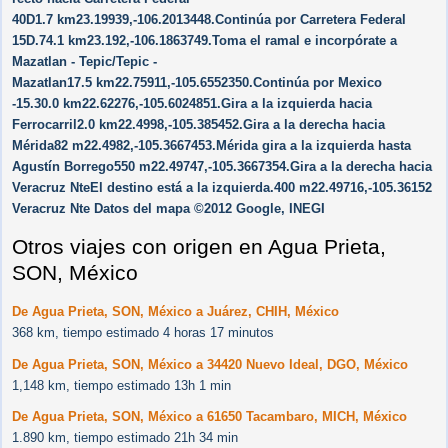
40D1.7 km23.19939,-106.2013448.Continúa por Carretera Federal
15D.74.1 km23.192,-106.1863749.Toma el ramal e incorpórate a
Mazatlan - Tepic/​Tepic -
Mazatlan17.5 km22.75911,-105.6552350.Continúa por Mexico
-15.30.0 km22.62276,-105.6024851.Gira a la izquierda hacia
Ferrocarril2.0 km22.4998,-105.385452.Gira a la derecha hacia
Mérida82 m22.4982,-105.3667453.Mérida gira a la izquierda hasta
Agustín Borrego550 m22.49747,-105.3667354.Gira a la derecha hacia
Veracruz NteEl destino está a la izquierda.400 m22.49716,-105.36152
Veracruz Nte Datos del mapa ©2012 Google, INEGI
Otros viajes con origen en Agua Prieta,
SON, México
De Agua Prieta, SON, México a Juárez, CHIH, México
368 km, tiempo estimado 4 horas 17 minutos
De Agua Prieta, SON, México a 34420 Nuevo Ideal, DGO, México
1,148 km, tiempo estimado 13h 1 min
De Agua Prieta, SON, México a 61650 Tacambaro, MICH, México
1.890 km, tiempo estimado 21h 34 min