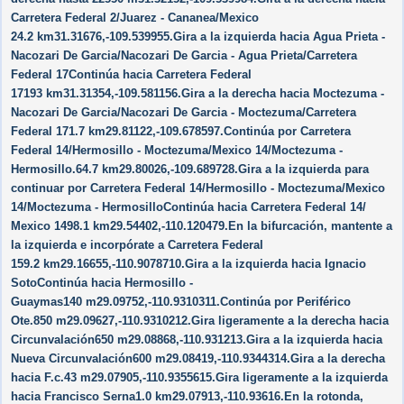
Carretera Federal 2/​Juarez - Cananea/​Mexico
24.2 km31.31676,-109.539955.Gira a la izquierda hacia Agua Prieta -
Nacozari De Garcia/​Nacozari De Garcia - Agua Prieta/​Carretera
Federal 17Continúa hacia Carretera Federal
17193 km31.31354,-109.581156.Gira a la derecha hacia Moctezuma -
Nacozari De Garcia/​Nacozari De Garcia - Moctezuma/​Carretera
Federal 171.7 km29.81122,-109.678597.Continúa por Carretera
Federal 14/​Hermosillo - Moctezuma/​Mexico 14/​Moctezuma -
Hermosillo.64.7 km29.80026,-109.689728.Gira a la izquierda para
continuar por Carretera Federal 14/​Hermosillo - Moctezuma/​Mexico
14/​Moctezuma - HermosilloContinúa hacia Carretera Federal 14/​
Mexico 1498.1 km29.54402,-110.120479.En la bifurcación, mantente a
la izquierda e incorpórate a Carretera Federal
159.2 km29.16655,-110.9078710.Gira a la izquierda hacia Ignacio
SotoContinúa hacia Hermosillo -
Guaymas140 m29.09752,-110.9310311.Continúa por Periférico
Ote.850 m29.09627,-110.9310212.Gira ligeramente a la derecha hacia
Circunvalación650 m29.08868,-110.931213.Gira a la izquierda hacia
Nueva Circunvalación600 m29.08419,-110.9344314.Gira a la derecha
hacia F.c.43 m29.07905,-110.9355615.Gira ligeramente a la izquierda
hacia Francisco Serna1.0 km29.07913,-110.93616.En la rotonda,