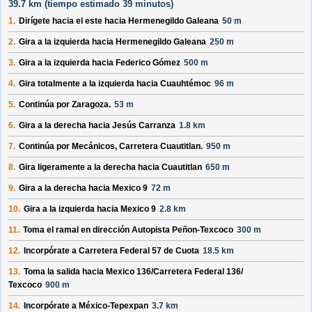
39.7 km (
tiempo estimado
39 minutos)
1.
Dirígete hacia el
este
hacia
Hermenegildo Galeana
50 m
2.
Gira a la izquierda hacia
Hermenegildo Galeana
250 m
3.
Gira a la izquierda hacia
Federico Gómez
500 m
4.
Gira totalmente a la izquierda hacia
Cuauhtémoc
96 m
5.
Continúa por
Zaragoza
.
53 m
6.
Gira a la derecha hacia
Jesús Carranza
1.8 km
7.
Continúa por
Mecánicos, Carretera Cuautitlan
.
950 m
8.
Gira ligeramente a la derecha hacia
Cuautitlan
650 m
9.
Gira a la derecha hacia
Mexico 9
72 m
10.
Gira a la izquierda hacia
Mexico 9
2.8 km
11.
Toma el ramal en dirección
Autopista Peñon-Texcoco
300 m
12.
Incorpórate a
Carretera Federal 57 de Cuota
18.5 km
13.
Toma la salida hacia
Mexico 136/
Carretera Federal 136/
Texcoco
900 m
14.
Incorpórate a
México-Tepexpan
3.7 km