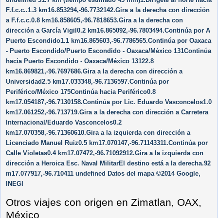
F.f.c.c..1.3 km16.853294,-96.7732142.Gira a la derecha con dirección
a F.f.c.c.0.8 km16.858605,-96.7818653.Gira a la derecha con
dirección a García Vigil0.2 km16.865092,-96.7803494.Continúa por A
Puerto Escondido1.1 km16.865603,-96.7786565.Continúa por Oaxaca
- Puerto Escondido/Puerto Escondido - Oaxaca/México 131Continúa
hacia Puerto Escondido - Oaxaca/México 13122.8
km16.869821,-96.7697686.Gira a la derecha con dirección a
Universidad2.5 km17.033348,-96.7136597.Continúa por
Periférico/México 175Continúa hacia Periférico0.8
km17.054187,-96.7130158.Continúa por Lic. Eduardo Vasconcelos1.0
km17.061252,-96.713719.Gira a la derecha con dirección a Carretera
Internacional/Eduardo Vasconcelos0.2
km17.070358,-96.71360610.Gira a la izquierda con dirección a
Licenciado Manuel Ruiz0.5 km17.070147,-96.71143311.Continúa por
Calle Violetas0.4 km17.07472,-96.71092912.Gira a la izquierda con
dirección a Heroica Esc. Naval MilitarEl destino está a la derecha.92
m17.077917,-96.710411 undefined Datos del mapa ©2014 Google,
INEGI
Otros viajes con origen en Zimatlan, OAX,
México