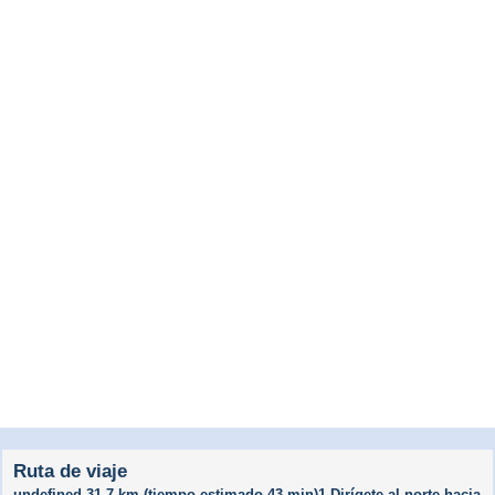
Ruta de viaje
undefined 31.7 km (tiempo estimado 43 min)1.Dirígete al norte hacia