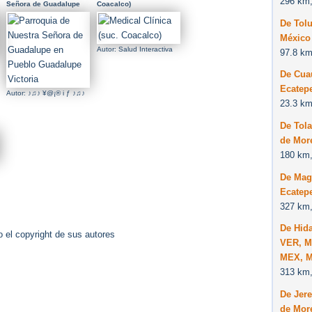
296 km,
Señora de Guadalupe
Coacalco)
en Pueblo Guadalupe
De Tol
Victoria
México
Autor: Salud Interactiva
97.8 km
De Cuau
Ecatep
Autor: ♪♫♪ ¥@¡® i ƒ ♪♫♪
23.3 km
De Tol
de Mor
180 km,
De Mag
Ecatep
327 km,
De Hida
 el copyright de sus autores
VER, M
MEX, M
313 km,
De Jer
de Mor