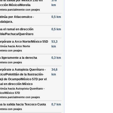
a la salida por
México 15D
en
376
ección
México/Morelia
km
retera parcialmente con peajes
tinúa por
Atlacomulco -
0,5 km
dalajara
.
a el ramal en dirección
0,5 km
bla/Pachuca/Querétaro
orpórate a
Arco Norte/México 55D
53,3
tinúa hacia Arco Norte
km
retera con peajes
a ligeramente a la
derecha
0,3 km
retera con peajes
orpórate a
Autopista Querétaro -
34,6
ico/Polotitlán de la Ilustración-
km
eji de Ocampo/México 57D
por el
al en dirección
México
tinúa hacia Autopista Querétaro -
ico/México 57D
retera parcialmente con peajes
a la salida hacia
Texcoco Cuota
0,7 km
retera con peajes