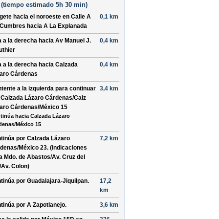
(
tiempo estimado
5h 30 min)
ígete hacia el
noroeste
en
Calle A
0,1 km
 Cumbres
hacia
A La Explanada
a a la
derecha
hacia
Av Manuel J.
0,4 km
uthier
a a la
derecha
hacia
Calzada
0,4 km
aro Cárdenas
tente a la
izquierda
para continuar
3,4 km
r
Calzada Lázaro Cárdenas/Calz
aro Cárdenas/México 15
tinúa hacia Calzada Lázaro
denas/México 15
tinúa por
Calzada Lázaro
7,2 km
denas/México 23
. (indicaciones
ra
Mdo. de Abastos/Av. Cruz del
/Av. Colon
)
tinúa por
Guadalajara-Jiquilpan
.
17,2
km
tinúa por
A Zapotlanejo
.
3,6 km