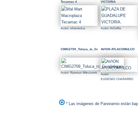
Tecamac 4
VICTORIA.
Autor: eframerica
Autor: ArCaRa
CIMG2709_Toluca_to_Guadalajara
AVION ATLACOMULCO
Autor: Rasmus Wieczorek
Autor:
EUGENIO.CHAPARRO
* Las imágenes de Panoramio están bajo