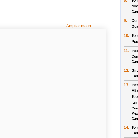
8.
Tom
dir
Car
9.
Con
Ampliar mapa
Gua
10.
Tom
Pue
11.
Inc
Con
Car
12.
Gir
Car
13.
Inc
Méx
Tep
ram
Con
Méx
Car
14.
Tom
Car