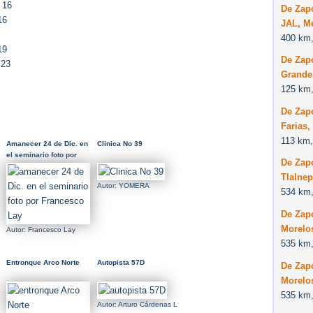
 16
De Zap
16
JAL, M
400 km,
19
De Zapo
 23
Grande
125 km,
De Zap
Farias,
113 km,
Amanecer 24 de Dic. en
Clinica No 39
el seminario foto por
De Zap
Francesco Lay
Tlalne
Autor: YOMERA
534 km,
De Zap
Morelo
Autor: Francesco Lay
535 km,
Entronque Arco Norte
Autopista 57D
De Zap
Morelo
535 km,
Autor: Arturo Cárdenas L