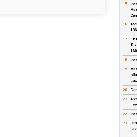
15.
Inc
Mex
Car
16.
Tom
136
17.
En 
Tex
136
18.
Inc
19.
Man
bif
Lec
20.
Con
21.
Tom
Lec
22.
Inc
23.
Gir
Cu