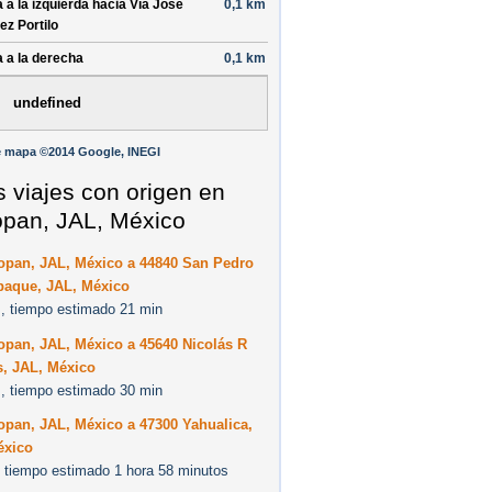
a a la
izquierda
hacia
Vía José
0,1 km
ez Portilo
a a la
derecha
0,1 km
undefined
e mapa ©2014 Google, INEGI
s viajes con origen en
pan, JAL, México
opan, JAL, México a 44840 San Pedro
paque, JAL, México
, tiempo estimado 21 min
opan, JAL, México a 45640 Nicolás R
s, JAL, México
, tiempo estimado 30 min
pan, JAL, México a 47300 Yahualica,
éxico
 tiempo estimado 1 hora 58 minutos