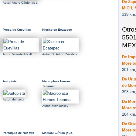
De Zap
Autor: Arturo Cárdenas L
MICH, 
319 km,
Otro
Presa de Cuevillas
Kiosko en Ecatepec
5501
MEX
Autor: VicenteHdezP
Autor: Dr. Arturo Zavaleta
De Irap
Morelo
301 km,
De Uru
Autopista
Macroplaza Heroes
de Mor
Tecamac
393 km,
Autor: demayor
De More
Autor: erich.alexey
Morelo
284 km,
De Ori
Morelo
Parroquia de Nuestra
Medical Clínica (suc.