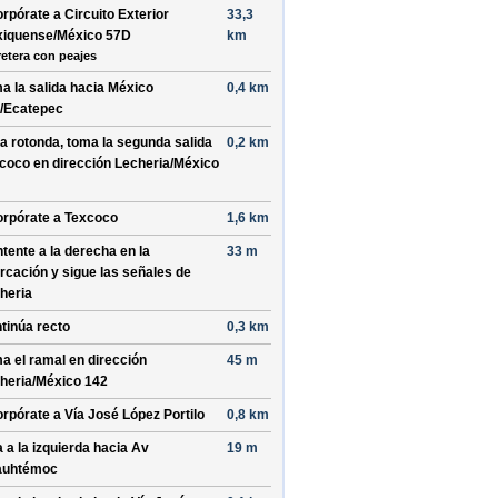
orpórate a
Circuito Exterior
33,3
iquense/México 57D
km
retera con peajes
a la salida hacia
México
0,4 km
/Ecatepec
la rotonda, toma la
segunda
salida
0,2 km
coco
en dirección
Lecheria/México
orpórate a
Texcoco
1,6 km
tente a la
derecha
en la
33 m
urcación y sigue las señales de
heria
tinúa recto
0,3 km
a el ramal en dirección
45 m
heria/México 142
orpórate a
Vía José López Portilo
0,8 km
a a la
izquierda
hacia
Av
19 m
auhtémoc