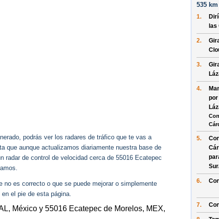
535 km 
1.
Dir
las
2.
Gir
Clo
3.
Gir
Láz
4.
Man
po
Láz
Con
Cár
erado, podrás ver los radares de tráfico que te vas a
5.
Con
enta que aunque actualizamos diariamente nuestra base de
Cár
pa
gún radar de control de velocidad cerca de 55016 Ecatepec
Sur
ramos.
6.
Con
ue no es correcto o que se puede mejorar o simplemente
 en el pie de esta página.
7.
Con
JAL, México y 55016 Ecatepec de Morelos, MEX,