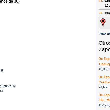
24.
Gir
enos de 30)
Lóp
25.
Gir
Datos d
Otro
Zapo
De Zap
Tlaque
12,3 km
 9
De Zap
Casilla
el punto 12
24,6 km
 14
De Zapo
JAL, M
112 km,