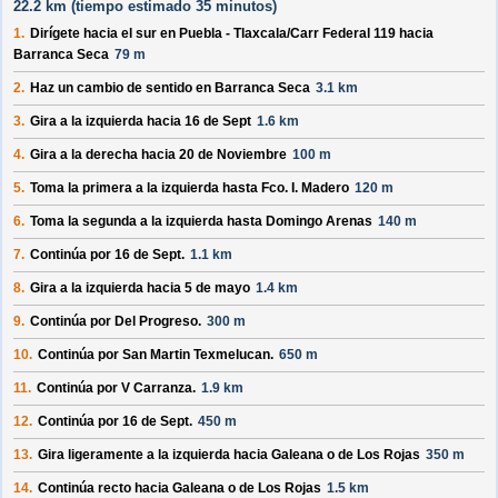
22.2 km (
tiempo estimado
35 minutos)
1.
Dirígete hacia el
sur
en
Puebla - Tlaxcala/
Carr Federal 119
hacia
Barranca Seca
79 m
2.
Haz un cambio de sentido en
Barranca Seca
3.1 km
3.
Gira a la izquierda hacia
16 de Sept
1.6 km
4.
Gira a la derecha hacia
20 de Noviembre
100 m
5.
Toma la primera a la izquierda hasta
Fco. I. Madero
120 m
6.
Toma la segunda a la izquierda hasta
Domingo Arenas
140 m
7.
Continúa por
16 de Sept
.
1.1 km
8.
Gira a la izquierda hacia
5 de mayo
1.4 km
9.
Continúa por
Del Progreso
.
300 m
10.
Continúa por
San Martin Texmelucan
.
650 m
11.
Continúa por
V Carranza
.
1.9 km
12.
Continúa por
16 de Sept
.
450 m
13.
Gira ligeramente a la izquierda hacia
Galeana o de Los Rojas
350 m
14.
Continúa recto hacia
Galeana o de Los Rojas
1.5 km