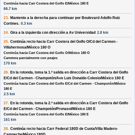
Continúa hacia Carr Costera del Golfo E/México 180 E
66.7 km
23.
Mantente a la
derecha
para continuar por
Boulevard Adolfo Ruiz
Cortines
.
0.3 km
24.
Gira a la
izquierda
con dirección a
Av Universidad
2.8 km
25.
Continúa recto hacia
Carr Costera del Golfo O/Cd del Carmen -
Villahermosa/México 180 O
Continúa hacia Carr Costera del Golfo O/México 180 O
Carretera parcialmente con peajes
170 km
26.
En la rotonda, toma la
1.ª
salida en dirección a
Carr Costera del Golfo
E/Cd del Carmen - Champotón/Ave Luis Donaldo Colosio/México 180 E
Continúa hacia Carr Costera del Golfo E/Cd del Carmen - Champotón/México
180 E
2.5 km
27.
En la rotonda, toma la
2.ª
salida en dirección a
Carr Costera del Golfo
E/Cd del Carmen - Champotón/Pronasol/México 180 E
Continúa hacia Carr Costera del Golfo E/México 180 E
161 km
28.
Continúa recto hacia
Carr Federal 180D de Cuota/Villa Madero-
Campeche/México 180D