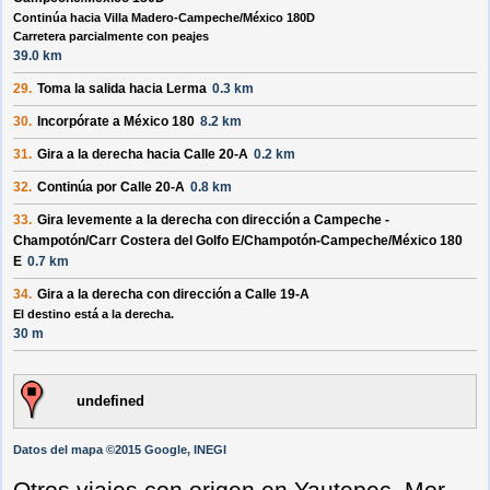
Continúa hacia Villa Madero-Campeche/México 180D
Carretera parcialmente con peajes
39.0 km
29.
Toma la salida hacia
Lerma
0.3 km
30.
Incorpórate a
México 180
8.2 km
31.
Gira a la
derecha
hacia
Calle 20-A
0.2 km
32.
Continúa por
Calle 20-A
0.8 km
33.
Gira levemente a la
derecha
con dirección a
Campeche -
Champotón/Carr Costera del Golfo E/Champotón-Campeche/México 180
E
0.7 km
34.
Gira a la
derecha
con dirección a
Calle 19-A
El destino está a la derecha.
30 m
undefined
Datos del mapa ©2015 Google, INEGI
Otros viajes con origen en Yautepec, Mor.,