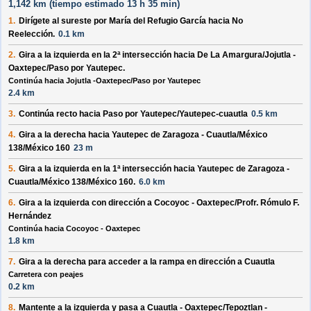
1,142 km (
tiempo estimado
13 h 35 min)
1.
Dirígete al
sureste
por
María del Refugio García
hacia
No
Reelección
.
0.1 km
2.
Gira a la
izquierda
en la 2ª intersección hacia
De La Amargura/Jojutla -
Oaxtepec/Paso por Yautepec
.
Continúa hacia Jojutla -Oaxtepec/Paso por Yautepec
2.4 km
3.
Continúa recto hacia
Paso por Yautepec/Yautepec-cuautla
0.5 km
4.
Gira a la
derecha
hacia
Yautepec de Zaragoza - Cuautla/México
138/México 160
23 m
5.
Gira a la
izquierda
en la 1ª intersección hacia
Yautepec de Zaragoza -
Cuautla/México 138/México 160
.
6.0 km
6.
Gira a la
izquierda
con dirección a
Cocoyoc - Oaxtepec/Profr. Rómulo F.
Hernández
Continúa hacia Cocoyoc - Oaxtepec
1.8 km
7.
Gira a la
derecha
para acceder a la rampa en dirección a
Cuautla
Carretera con peajes
0.2 km
8.
Mantente a la
izquierda
y pasa a
Cuautla - Oaxtepec/Tepoztlan -