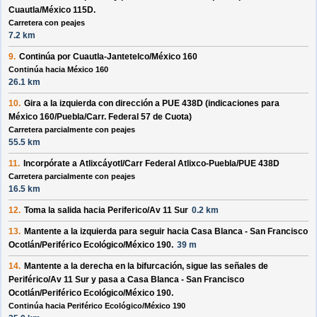
Cuautla/México 115D
.
Carretera con peajes
7.2 km
9.
Continúa por
Cuautla-Jantetelco/México 160
Continúa hacia México 160
26.1 km
10.
Gira a la
izquierda
con dirección a
PUE 438D
(indicaciones para
México 160/Puebla/Carr. Federal 57 de Cuota
)
Carretera parcialmente con peajes
55.5 km
11.
Incorpórate a
Atlixcáyotl/Carr Federal Atlixco-Puebla/PUE 438D
Carretera parcialmente con peajes
16.5 km
12.
Toma la salida hacia
Periferico/Av 11 Sur
0.2 km
13.
Mantente a la
izquierda
para seguir hacia
Casa Blanca - San Francisco
Ocotlán/Periférico Ecológico/México 190
.
39 m
14.
Mantente a la
derecha
en la bifurcación, sigue las señales de
Periférico/Av 11 Sur
y pasa a
Casa Blanca - San Francisco
Ocotlán/Periférico Ecológico/México 190
.
Continúa hacia Periférico Ecológico/México 190