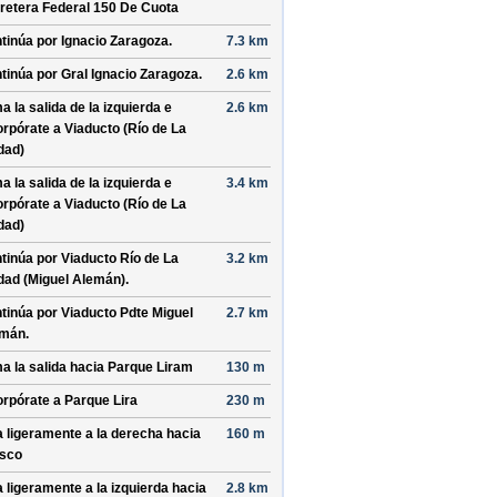
retera Federal 150 De Cuota
tinúa por
Ignacio Zaragoza
.
7.3 km
tinúa por
Gral Ignacio Zaragoza
.
2.6 km
a la salida de la izquierda e
2.6 km
orpórate a
Viaducto (Río de La
dad)
a la salida de la izquierda e
3.4 km
orpórate a
Viaducto (Río de La
dad)
tinúa por
Viaducto Río de La
3.2 km
dad (Miguel Alemán)
.
tinúa por
Viaducto Pdte Miguel
2.7 km
emán
.
a la salida hacia
Parque Liram
130 m
orpórate a
Parque Lira
230 m
a ligeramente a la derecha hacia
160 m
isco
a ligeramente a la izquierda hacia
2.8 km