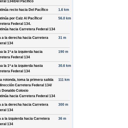
eral 134/
Del Pacífico
tinúa recto hacia
Del Pacífico
1.6 km
tinúa por
Calz Al Pacífico/
56.0 km
retera Federal 134
.
tinúa hacia Carretera Federal 134
a a la derecha hacia
Carretera
31 m
eral 134
a la 1ª a la izquierda hacia
190 m
retera Federal 134
a la 1ª a la izquierda hasta
30.6 km
retera Federal 134
la rotonda, toma la
primera
salida
111 km
dirección
Carretera Federal 134/
s Donaldo Colosio
tinúa hacia Carretera Federal 134
a a la derecha hacia
Carretera
300 m
eral 134
a a la izquierda hacia
Carretera
36 m
eral 134