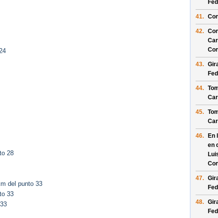
Fed
41.
Con
42.
Con
Car
Con
24
43.
Gir
Fed
44.
Tom
Car
45.
Tom
Car
46.
En 
en 
to 28
Lui
Con
47.
Gir
m del punto 33
Fed
to 33
48.
Gir
 33
Fed