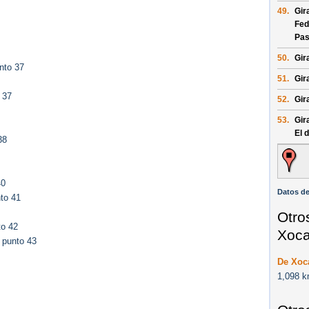
49.
Gir
Fed
Pas
50.
Gir
nto 37
51.
Gira
 37
52.
Gira
53.
Gir
El 
38
40
Datos de
to 41
Otro
to 42
Xoc
 punto 43
De Xoc
1,098 k