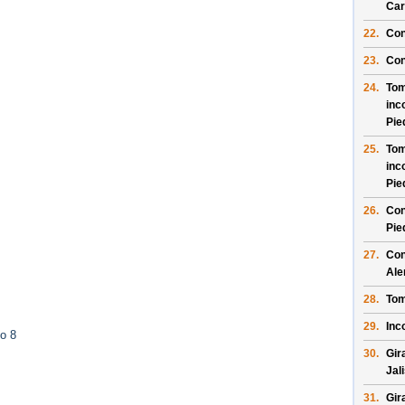
Car
22.
Con
23.
Con
24.
Tom
inc
Pie
25.
Tom
inc
Pie
26.
Con
Pie
27.
Con
Al
28.
Tom
29.
Inc
o 8
30.
Gir
Jal
31.
Gir