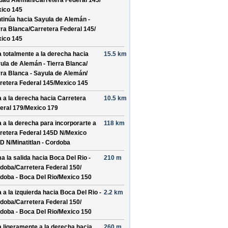
dad Alemán/
Carretera Federal 145/
ico 145
tinúa hacia Sayula de Alemán -
rra Blanca/
Carretera Federal 145/
ico 145
a totalmente a la derecha hacia
15.5 km
ula de Alemán - Tierra Blanca/
rra Blanca - Sayula de Alemán/
retera Federal 145/
Mexico 145
a a la derecha hacia
Carretera
10.5 km
eral 179/
Mexico 179
a a la derecha para incorporarte a
118 km
retera Federal 145D N/
Mexico
D N/
Minatitlan - Cordoba
a la salida hacia
Boca Del Rio -
210 m
doba/
Carretera Federal 150/
doba - Boca Del Rio/
Mexico 150
a a la izquierda hacia
Boca Del Rio -
2.2 km
doba/
Carretera Federal 150/
doba - Boca Del Rio/
Mexico 150
a ligeramente a la derecha hacia
260 m