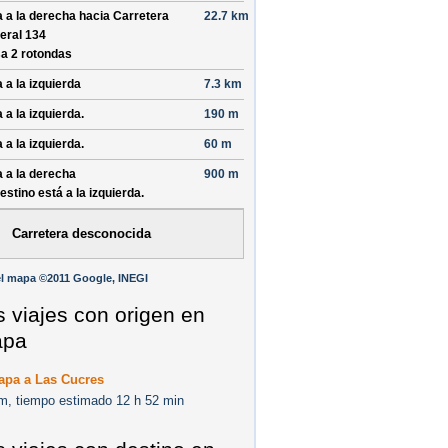
a a la derecha hacia
Carretera
22.7 km
eral 134
a 2 rotondas
a a la izquierda
7.3 km
 a la izquierda.
190 m
 a la izquierda.
60 m
a a la derecha
900 m
destino está a la izquierda.
Carretera desconocida
l mapa ©2011 Google, INEGI
s viajes con origen en
apa
apa a Las Cucres
m, tiempo estimado 12 h 52 min