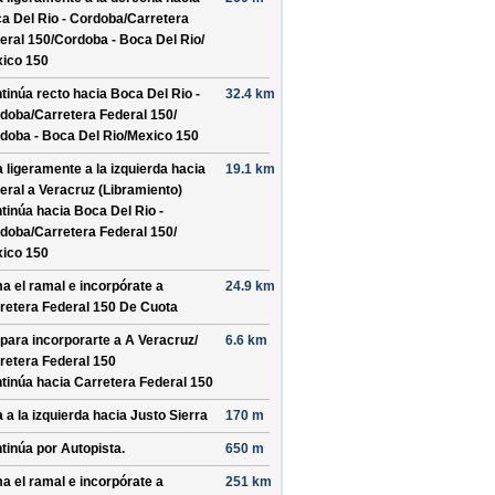
a Del Rio - Cordoba/
Carretera
eral 150/
Cordoba - Boca Del Rio/
ico 150
tinúa recto hacia
Boca Del Rio -
32.4 km
doba/
Carretera Federal 150/
doba - Boca Del Rio/
Mexico 150
a ligeramente a la izquierda hacia
19.1 km
eral a Veracruz (Libramiento)
tinúa hacia Boca Del Rio -
doba/
Carretera Federal 150/
ico 150
a el ramal e incorpórate a
24.9 km
retera Federal 150 De Cuota
 para incorporarte a
A Veracruz/
6.6 km
retera Federal 150
tinúa hacia Carretera Federal 150
a a la izquierda hacia
Justo Sierra
170 m
tinúa por
Autopista
.
650 m
a el ramal e incorpórate a
251 km