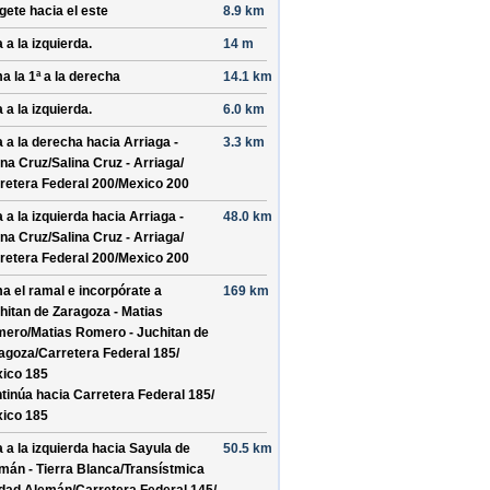
ígete hacia el
este
8.9 km
 a la izquierda.
14 m
a la 1ª a la derecha
14.1 km
 a la izquierda.
6.0 km
a a la derecha hacia
Arriaga -
3.3 km
ina Cruz/
Salina Cruz - Arriaga/
retera Federal 200/
Mexico 200
a a la izquierda hacia
Arriaga -
48.0 km
ina Cruz/
Salina Cruz - Arriaga/
retera Federal 200/
Mexico 200
a el ramal e incorpórate a
169 km
hitan de Zaragoza - Matias
ero/
Matias Romero - Juchitan de
agoza/
Carretera Federal 185/
ico 185
tinúa hacia Carretera Federal 185/
ico 185
a a la izquierda hacia
Sayula de
50.5 km
mán - Tierra Blanca/
Transístmica