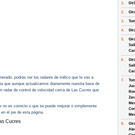
1.
Dir
2.
Gira
3.
Tom
4.
Gira
5.
Gir
Sal
Car
6.
Gir
Sal
Car
erado, podrás ver los radares de tráfico que te vas a
7.
Tom
enta que aunque actualizamos diariamente nuestra base de
Juc
gún radar de control de velocidad cerca de Las Cucres que
Rom
Zar
Mex
ue no es correcto o que se puede mejorar o simplemente
Con
 en el pie de esta página.
Mex
Las Cucres
8.
Gir
Ale