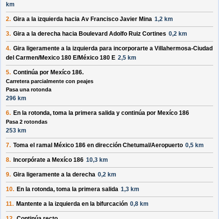
km
2.
Gira a la
izquierda
hacia
Av Francisco Javier Mina
1,2 km
3.
Gira a la
derecha
hacia
Boulevard Adolfo Ruiz Cortines
0,2 km
4.
Gira ligeramente a la
izquierda
para incorporarte a
Villahermosa-Ciudad
del Carmen/Mexico 180 E/México 180 E
2,5 km
5.
Continúa por
Mexíco 186
.
Carretera parcialmente con peajes
Pasa una rotonda
296 km
6.
En la rotonda, toma la
primera
salida y continúa por
Mexíco 186
Pasa 2 rotondas
253 km
7.
Toma el ramal
México 186
en dirección
Chetumal/Aeropuerto
0,5 km
8.
Incorpórate a
Mexíco 186
10,3 km
9.
Gira ligeramente a la
derecha
0,2 km
10.
En la rotonda, toma la
primera
salida
1,3 km
11.
Mantente a la
izquierda
en la bifurcación
0,8 km
12.
Continúa recto