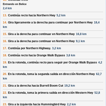
Entrando en Belice
2,4 km
13.
Continúa recto hacia
Northern Hwy
5,2 km
14.
Gira ligeramente a la
derecha
para continuar por
Northern Hwy
18,4
km
15.
Gira a la
derecha
para continuar en
Northern Hwy
16,8 km
16.
Gira a la
derecha
para continuar en
Northern Hwy
9,1 km
17.
Continúa por
Northern Highway
.
3,2 km
18.
Continúa recto hacia
Orange Walk Bypass
3,6 km
19.
En la rotonda, continúa recto para seguir por
Orange Walk Bypass
4,2
km
20.
En la rotonda, toma la
segunda
salida en dirección
Northern Hwy
62,7
km
21.
Gira a la
derecha
hacia
Burrell Boom Cut
19,2 km
22.
En la rotonda, toma la
primera
salida en dirección
Western Hwy
52,8
km
23.
Gira a la
izquierda
hacia
Hummingbird Hwy
2,2 km