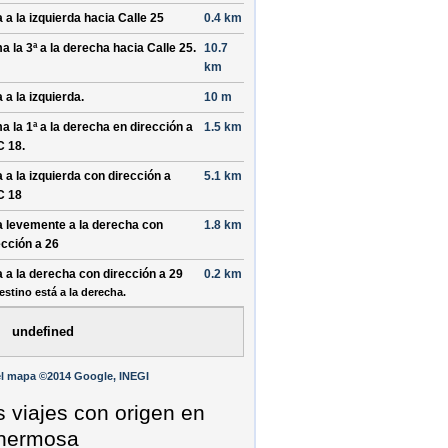
a a la
izquierda
hacia
Calle 25
0.4 km
a la 3ª a la
derecha
hacia
Calle 25
.
10.7
km
a a la
izquierda
.
10 m
a la 1ª a la
derecha
en dirección a
1.5 km
C 18
.
a a la
izquierda
con dirección a
5.1 km
C 18
a levemente a la
derecha
con
1.8 km
ección a
26
a a la
derecha
con dirección a
29
0.2 km
estino está a la derecha.
undefined
l mapa ©2014 Google, INEGI
s viajes con origen en
ahermosa