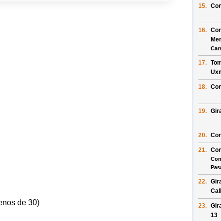
15.
Con
16.
Con
Mer
Car
17.
Tom
Uxm
18.
Con
19.
Gir
20.
Con
21.
Con
Con
Pas
22.
Gir
Cal
enos de 30)
23.
Gir
13