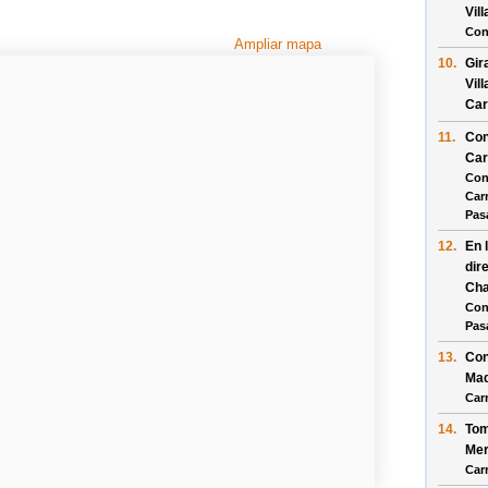
Vil
Con
Ampliar mapa
10.
Gir
Vil
Car
11.
Con
Car
Con
Car
Pas
12.
En 
dir
Cha
Con
Pas
13.
Con
Mad
Car
14.
Tom
Mer
Car