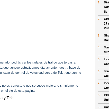
1.
Dir
Ado
Ser
2.
Gir
27 
Pue
3.
Gir
Bou
4.
Tom
dir
5.
Inc
erado, podrás ver los radares de tráfico que te vas a
Car
enta que aunque actualizamos diariamente nuestra base de
6.
Tom
ún radar de control de velocidad cerca de Tekit que aun no
Col
7.
Inc
ue no es correcto o que se puede mejorar o simplemente
Cor
 en el pie de esta página.
8.
Gir
a y Tekit
Uni
9.
Con