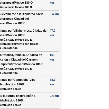
lahermosa/México 180 O
km
tinúa hacia México 180 O
a levemente a la
izquierda
hacia
0.4 km
lahermosa-Ciudad del
men/México 180 E
tinúa por
Villahermosa-Ciudad del
47.0
men/México 180 E
km
tinúa hacia México 180 E
retera parcialmente con peajes
a una rotonda
la rotonda, toma la
2.ª
salida en
161
ección a
Ciudad del Carmen -
km
mpotón/Pronasol/México 180 E
tinúa hacia México 180 E
a una rotonda
tinúa por
Campeche-Villa
38.7
ero/México 180D
km
retera con peajes
a la rampa en dirección a
0.4 km
ida/México 180D
retera con peajes