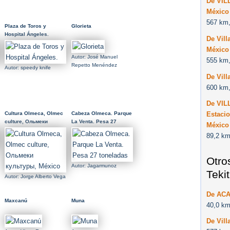
De VIL
México
567 km,
Plaza de Toros y
Glorieta
Hospital Ángeles.
De Vill
México
Autor: José Manuel
555 km,
Repetto Menéndez
Autor: speedy knife
De Vil
600 km,
De VIL
Estacio
Cultura Olmeca, Olmec
Cabeza Olmeca. Parque
culture, Ольмеки
La Venta. Pesa 27
México
культуры, México
toneladas
89,2 km
Otro
Autor: Jagarmunoz
Tekit
Autor: Jorge Alberto Vega
De ACA
Maxcanú
Muna
40,0 km
De Vill