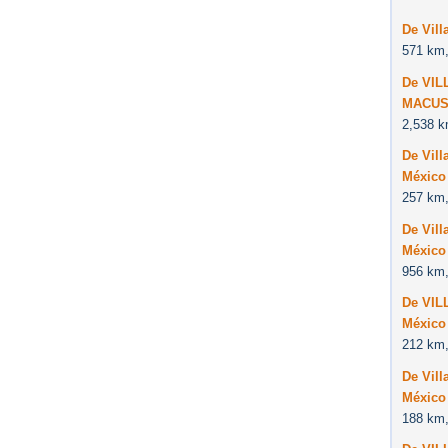
De Vil
571 km,
De VI
MACUS
2,538 k
De Vil
México
257 km,
De Vill
México
956 km,
De VIL
México
212 km,
De Vil
México
188 km,