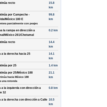
tinúa recto
15.8
km
tinúa por
Campeche -
99.8
ida/México 180 E
km
retera parcialmente con peajes
a la rampa en dirección a
0.2 km
al/México 261/Chetumal
tinúa recto
14.4
km
a a la
derecha
hacia
25
14.1
km
tinúa por
25
1.4 km
tinúa por
25/México 188
21.1
tinúa hacia México 188
km
a una rotonda
a a la
izquierda
con dirección a
0.8 km
le 32
a a la
derecha
con dirección a
Calle
10.5
km