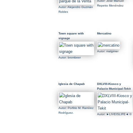
Autor: José Manuel
Repetto Menéndez
Autor: Alejandro Guzmán
Robles
Town square with
Mercatino
signage
Autor: malgimer
Autor: brombeer
Iglesia de Chapab
DXLVIII-Kiosco y
Palacio Municipal-Tekit
Autor: Porfirio M. Ramírez
Rodríguez.
Autor: ►LIVEISLIFE◄ ©