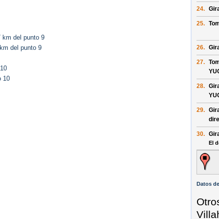
24.
Gir
25.
Tom
 km del punto 9
26.
Gir
km del punto 9
27.
Tom
 10
YU
o 10
28.
Gir
YU
29.
Gir
dir
30.
Gir
El d
Datos de
Otro
Vill