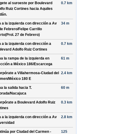
ígete al
suroeste
por
Boulevard
0.7 km
lfo Ruiz Cortines
hacia
Aquiles
dán
.
a a la
izquierda
con dirección a
Av
34 m
de Febrero/Felipe Carrillo
rto(Prol. 27 de Febrero)
a a la
izquierda
con dirección a
0.7 km
levard Adolfo Ruiz Cortines
a la rampa de la
izquierda
en
61 m
ección a
México 186/Escarcega
orpórate a
Villahermosa-Ciudad del
2.4 km
men/México 180 E
a la salida hacia
T.
60 m
orada/Nacajuca
orpórate a
Boulevard Adolfo Ruiz
0.3 km
tines
a a la
izquierda
con dirección a
Av
2.8 km
versidad
tinúa por
Ciudad del Carmen -
125