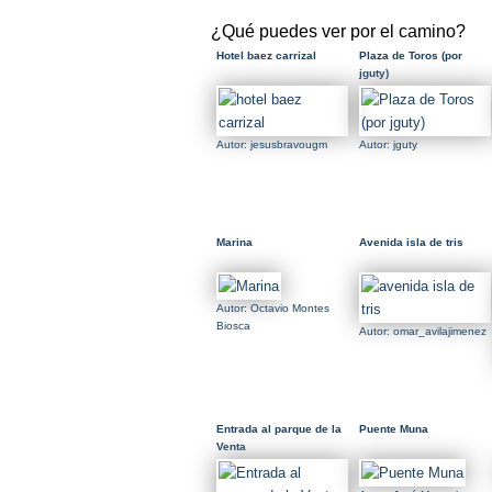
¿Qué puedes ver por el camino?
Hotel baez carrizal
Plaza de Toros (por
jguty)
Autor: jesusbravougm
Autor: jguty
Marina
Avenida isla de tris
Autor: Octavio Montes
Biosca
Autor: omar_avilajimenez
Entrada al parque de la
Puente Muna
Venta