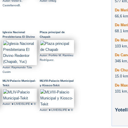
577 km,
Autor: Victor E.
Autor: cmtzg
CastellanosB.
De Meri
66,6 km
De Meri
68.1 km
Iglesia Nacional
Plaza principal de
Presbiteriana El Divino
Chapab
De Max
Redentor (Chapab, Yuc)
103 km,
De Canc
Autor: Porfirio M. Ramírez
Rodríguez.
346 km,
Autor: Raymundo Tziu
De Chum
Cuxim
15.0 km
MLIV-Palacio Municipal-
MLVIII-Palacio Municipal
De Max
Tekit
y Kiosco-Tekit
101 km,
Autor: ►LIVEISLIFE◄ ©
Yotel
Autor: ►LIVEISLIFE◄ ©