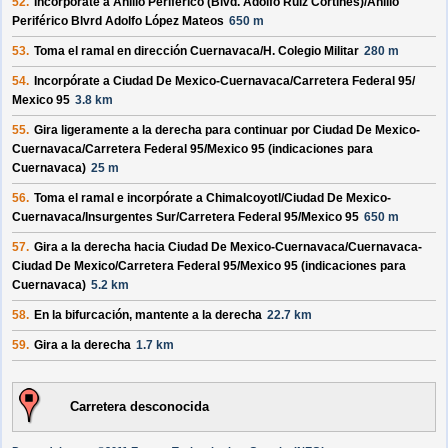
52.
Incorpórate a
Anillo Periférico (Blvd. Adolfo Ruiz Cortines)/
Anillo
Periférico Blvrd Adolfo López Mateos
650 m
53.
Toma el ramal en dirección
Cuernavaca/
H. Colegio Militar
280 m
54.
Incorpórate a
Ciudad De Mexico-Cuernavaca/
Carretera Federal 95/
Mexico 95
3.8 km
55.
Gira ligeramente a la derecha para continuar por
Ciudad De Mexico-
Cuernavaca/
Carretera Federal 95/
Mexico 95
(indicaciones para
Cuernavaca
)
25 m
56.
Toma el ramal e incorpórate a
Chimalcoyotl/
Ciudad De Mexico-
Cuernavaca/
Insurgentes Sur/
Carretera Federal 95/
Mexico 95
650 m
57.
Gira a la derecha hacia
Ciudad De Mexico-Cuernavaca/
Cuernavaca-
Ciudad De Mexico/
Carretera Federal 95/
Mexico 95
(indicaciones para
Cuernavaca
)
5.2 km
58.
En la bifurcación, mantente a la derecha
22.7 km
59.
Gira a la derecha
1.7 km
Carretera desconocida