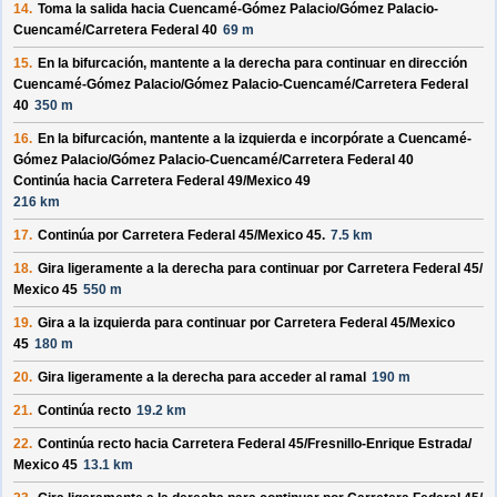
14.
Toma la salida hacia
Cuencamé-Gómez Palacio/
Gómez Palacio-
Cuencamé/
Carretera Federal 40
69 m
15.
En la bifurcación, mantente a la derecha para continuar en dirección
Cuencamé-Gómez Palacio/
Gómez Palacio-Cuencamé/
Carretera Federal
40
350 m
16.
En la bifurcación, mantente a la izquierda e incorpórate a
Cuencamé-
Gómez Palacio/
Gómez Palacio-Cuencamé/
Carretera Federal 40
Continúa hacia Carretera Federal 49/
Mexico 49
216 km
17.
Continúa por
Carretera Federal 45/
Mexico 45
.
7.5 km
18.
Gira ligeramente a la derecha para continuar por
Carretera Federal 45/
Mexico 45
550 m
19.
Gira a la izquierda para continuar por
Carretera Federal 45/
Mexico
45
180 m
20.
Gira ligeramente a la derecha para acceder al ramal
190 m
21.
Continúa recto
19.2 km
22.
Continúa recto hacia
Carretera Federal 45/
Fresnillo-Enrique Estrada/
Mexico 45
13.1 km