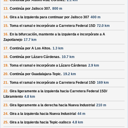
12.
Continúa por
Adolfo Ruiz Cortinez
.
2.1 km
13.
Continúa por
Jalisco 307
.
800 m
14.
Gira a la izquierda para continuar por
Jalisco 307
400 m
15.
Toma el ramal e incorpórate a
Carretera Federal 15D
72.0 km
16.
En la bifurcación, mantente a la izquierda e incorpórate a
A
Zapotlanejo
17.7 km
17.
Continúa por
A Los Altos
.
1.3 km
18.
Continúa por
Lázaro Cárdenas
.
10.7 km
19.
Toma el ramal e incorpórate a
Lázaro Cárdenas
2.9 km
20.
Continúa por
Guadalajara-Tepic
.
19.2 km
21.
Toma el ramal e incorpórate a
Carretera Federal 15D
169 km
22.
Gira ligeramente a la izquierda hacia
Carretera Federal 15D/
Libramiento
4.8 km
23.
Gira ligeramente a la derecha hacia
Nueva Industrial
210 m
24.
Gira a la izquierda hacia
Nueva Industrial
44 m
25.
Gira a la izquierda hacia
Tepic-xalisco
4.8 km