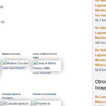
De Vall
Laguna
 19
Morelo
los rey
42.7 km
o 21
De Vall
Laguna
Morelo
165 km,
De Vall
Madera Circular
Linea A Metro Ferreo
Laguna
1994
Morelo
México
Autor: macs79mxz27
50.9 km
Autor: KakoTMC
Otro
Ixta
Calzada Ignacio
Puente la Concordia
De Ler
Zaragoza
México