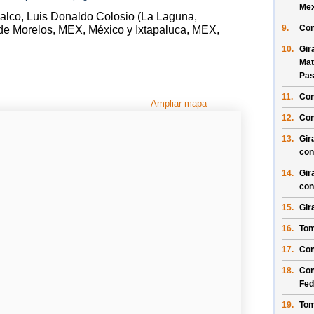
Mex
halco, Luis Donaldo Colosio (La Laguna,
9.
Con
de Morelos, MEX, México y Ixtapaluca, MEX,
10.
Gir
Mat
Pas
11.
Con
Ampliar mapa
12.
Con
13.
Gir
con
14.
Gir
con
15.
Gir
16.
Tom
17.
Con
18.
Con
Fed
19.
Tom