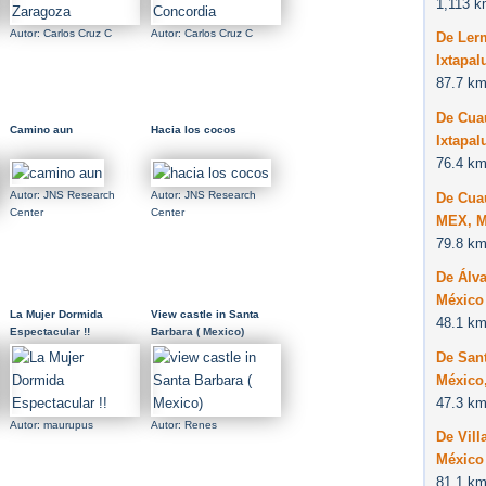
1,113 k
Autor: Carlos Cruz C
Autor: Carlos Cruz C
De Ler
Ixtapa
87.7 km
De Cuau
Camino aun
Hacia los cocos
Ixtapa
76.4 km
Autor: JNS Research
Autor: JNS Research
De Cuau
Center
Center
MEX, M
79.8 km
De Álv
México
La Mujer Dormida
View castle in Santa
48.1 km
Espectacular !!
Barbara ( Mexico)
De San
México,
47.3 km
Autor: maurupus
Autor: Renes
De Vill
México
81.1 km