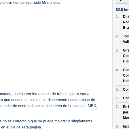
60.6 km, tiempo estimado 55 minutos.
60.6 km
1.
Dir
Rom
Bra
2.
Tom
Val
3.
Gir
Col
Hid
4.
Con
Col
Hid
5.
Con
erado, podrás ver los radares de tráfico que te vas a
6.
Con
enta que aunque actualizamos diariamente nuestra base de
gún radar de control de velocidad cerca de Ixtapaluca, MEX,
7.
En 
por
Mex
ue no es correcto o que se puede mejorar o simplemente
8.
Inc
 en el pie de esta página.