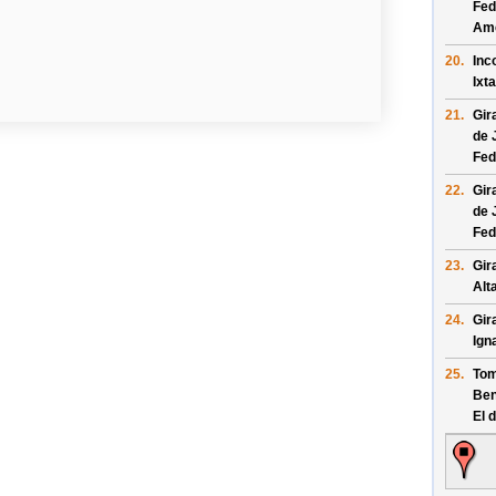
Fed
Am
20.
Inc
Ixt
21.
Gir
de 
Fed
22.
Gir
de 
Fed
23.
Gir
Alt
24.
Gir
Ign
25.
Tom
Ben
El 