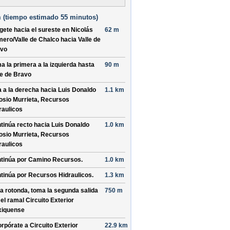
 (
tiempo estimado
55 minutos)
ígete hacia el
sureste
en
Nicolás
62 m
ero/
Valle de Chalco
hacia
Valle de
vo
a la primera a la izquierda hasta
90 m
le de Bravo
a a la derecha hacia
Luis Donaldo
1.1 km
osio Murrieta, Recursos
raulicos
tinúa recto hacia
Luis Donaldo
1.0 km
osio Murrieta, Recursos
raulicos
tinúa por
Camino Recursos
.
1.0 km
tinúa por
Recursos Hidraulicos
.
1.3 km
la rotonda, toma la
segunda
salida
750 m
 el ramal
Circuito Exterior
iquense
orpórate a
Circuito Exterior
22.9 km