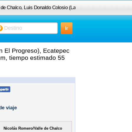
e de Chalco, Luis Donaldo Colosio (La
rogreso), Ecatepec de Morelos, MEX,
México a Ixtapaluca, MEX, México
n El Progreso), Ecatepec
km, tiempo estimado 55
de viaje
Nicolás Romero/Valle de Chalco