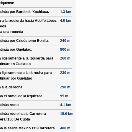
iquense
tinúa por
Bordo de Xochiaca
.
1.3 km
a a la izquierda hacia
Adolfo López
4.0 km
eos
a una rotonda
tinúa por
Crisóstomo Bonilla
.
240 m
tinúa por
Guelatao
.
800 m
a ligeramente a la izquierda para
260 m
tinuar en
Guelatao
a ligeramente a la derecha para
230 m
tinuar por
Guelatao
a a la derecha
290 m
a el ramal de la izquierda
95 m
tinúa recto
4.1 km
tinúa recto hacia
Carretera
15.6 km
eral 150 De Cuota
a la salida
Mexico 115/
Carretera
400 m