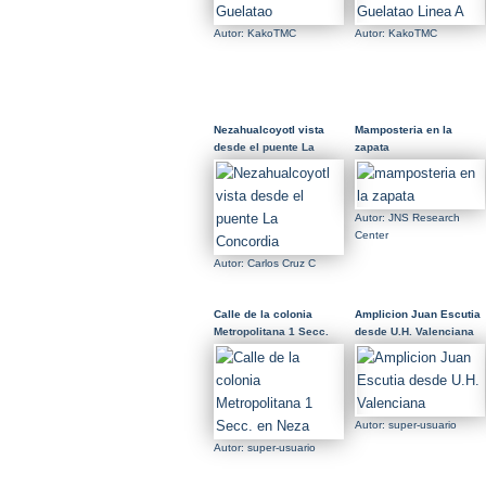
Autor: KakoTMC
Autor: KakoTMC
Nezahualcoyotl vista
Mamposteria en la
desde el puente La
zapata
Concordia
Autor: JNS Research
Center
Autor: Carlos Cruz C
Calle de la colonia
Amplicion Juan Escutia
Metropolitana 1 Secc.
desde U.H. Valenciana
en Neza
Autor: super-usuario
Autor: super-usuario