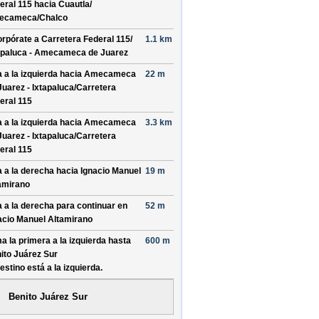
eral 115
hacia
Cuautla/
ecameca/
Chalco
orpórate a
Carretera Federal 115/
1.1 km
apaluca - Amecameca de Juarez
a a la izquierda hacia
Amecameca
22 m
Juarez - Ixtapaluca/
Carretera
eral 115
a a la izquierda hacia
Amecameca
3.3 km
Juarez - Ixtapaluca/
Carretera
eral 115
a a la derecha hacia
Ignacio Manuel
19 m
amirano
a a la derecha para continuar en
52 m
acio Manuel Altamirano
a la primera a la izquierda hasta
600 m
ito Juárez Sur
destino está a la izquierda.
Benito Juárez Sur