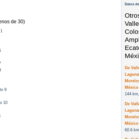
Datos de
Otro
enos de 30)
Vall
Colo
 1
Ampl
Ecat
6
Méxi
7
De Vall
8
Laguna
Morelo
México
to 9
144 km,
o 10
De Vall
Laguna
1
Morelo
México
60.6 km