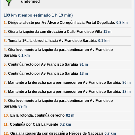
undefined
109 km (
tiempo estimado
1 h 19 min)
1.
Dirígete al
este
por
Av Álvaro Obregón
hacia
Portal Degollado
.
0.8 km
2.
Gira a la
izquierda
con dirección a
Calle Francisco Villa
11 m
3.
Toma la 1ª a la
derecha
hacia
Av Francisco Sarabia
.
0.1 km
4.
Gira levemente a la
izquierda
para continuar en
Av Francisco
Sarabia
0.1 km
5.
Continúa recto por
Av Francisco Sarabia
91 m
6.
Continúa recto por
Av Francisco Sarabia
13 m
7.
Mantente a la
derecha
para permanecer en
Av Francisco Sarabia
.
86 m
8.
Mantente a la
derecha
para permanecer en
Av Francisco Sarabia
.
18 m
9.
Gira levemente a la
izquierda
para continuar en
Av Francisco
Sarabia
89 m
10.
En la rotonda, continúa derecho
82 m
11.
Continúa por
Calz La Fuente
0.2 km
12.
Gira a la
izquierda
con dirección a
Héroes de Nacozari
0.7 km