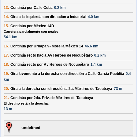
13.
Continúa por
Calle Cuba
0.2 km
14.
Gira a la
izquierda
con dirección a
Industrial
4.0 km
15.
Continúa por
México 14D
Carretera parcialmente con peajes
54.1 km
16.
Continúa por
Uruapan - Morelia/México 14
46.6 km
17.
Continúa recto hacia
Av Heroes de Nocupétaro
0.2 km
18.
Continúa recto por
Av Heroes de Nocupétaro
1.4 km
19.
Gira levemente a la
derecha
con dirección a
Calle Garcia Pueblita
0.4
km
20.
Gira a la
derecha
con dirección a
2a. Mártires de Tacubaya
73 m
21.
Continúa por
2da. Priv. de Mártires de Tacubaya
El destino está a la derecha.
13 m
undefined