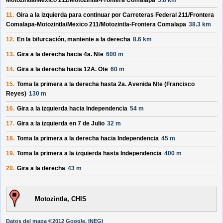
Motozintla/
Mexico 211/
Motozintla-Frontera Comalapa
5.8 km
11.
Gira a la izquierda para continuar por
Carreteras Federal 211/
Frontera
Comalapa-Motozintla/
Mexico 211/
Motozintla-Frontera Comalapa
38.3 km
12.
En la bifurcación, mantente a la derecha
8.6 km
13.
Gira a la derecha hacia
4a. Nte
600 m
14.
Gira a la derecha hacia
12A. Ote
60 m
15.
Toma la primera a la derecha hasta
2a. Avenida Nte (Francisco
Reyes)
130 m
16.
Gira a la izquierda hacia
Independencia
54 m
17.
Gira a la izquierda en
7 de Julio
32 m
18.
Toma la primera a la derecha hacia
Independencia
45 m
19.
Toma la primera a la izquierda hasta
Independencia
400 m
20.
Gira a la derecha
43 m
Motozintla, CHIS
Datos del mapa ©2012 Google, INEGI