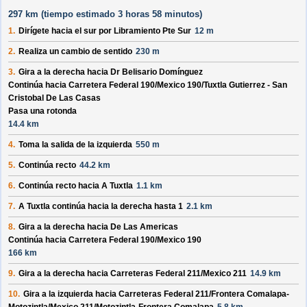
297 km (
tiempo estimado
3 horas 58 minutos)
1.
Dirígete hacia el
sur
por
Libramiento Pte Sur
12 m
2.
Realiza un cambio de sentido
230 m
3.
Gira a la derecha hacia
Dr Belisario Domínguez
Continúa hacia Carretera Federal 190/
Mexico 190/
Tuxtla Gutierrez - San
Cristobal De Las Casas
Pasa una rotonda
14.4 km
4.
Toma la salida de la izquierda
550 m
5.
Continúa recto
44.2 km
6.
Continúa recto hacia
A Tuxtla
1.1 km
7.
A Tuxtla
continúa hacia la derecha hasta
1
2.1 km
8.
Gira a la derecha hacia
De Las Americas
Continúa hacia Carretera Federal 190/
Mexico 190
166 km
9.
Gira a la derecha hacia
Carreteras Federal 211/
Mexico 211
14.9 km
10.
Gira a la izquierda hacia
Carreteras Federal 211/
Frontera Comalapa-