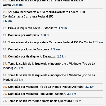
10.
Toma el ramal e incorpórate a
Carretera Federal 150 De
Cuota
24.9 km
11.
Sal para incorporarte a
A Veracruz/
Carretera Federal 150
Continúa hacia Carretera Federal 150
6.6 km
12.
Gira a la izquierda hacia
Justo Sierra
170 m
13.
Continúa por
Autopista
.
650 m
14.
Toma el ramal e incorpórate a
Carretera Federal 150 De Cuota
251 km
15.
Continúa por
Ignacio Zaragoza
.
7.3 km
16.
Continúa por
Gral Ignacio Zaragoza
.
2.6 km
17.
Toma la salida de la izquierda e incorpórate a
Viaducto (Río de La
Piedad)
2.6 km
18.
Toma la salida de la izquierda e incorpórate a
Viaducto (Río de La
Piedad)
3.4 km
19.
Continúa por
Viaducto Río de La Piedad (Miguel Alemán)
.
3.2 km
20.
Continúa por
Viaducto Pdte Miguel Alemán
.
3.2 km
21.
Toma la salida
Periferico Norte
hacia
Queretaro
150 m