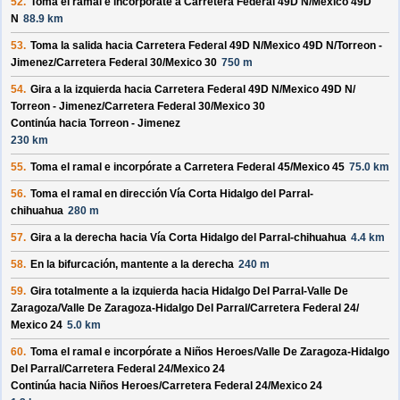
52.
Toma el ramal e incorpórate a
Carretera Federal 49D N/
Mexico 49D
N
88.9 km
53.
Toma la salida hacia
Carretera Federal 49D N/
Mexico 49D N/
Torreon -
Jimenez/
Carretera Federal 30/
Mexico 30
750 m
54.
Gira a la izquierda hacia
Carretera Federal 49D N/
Mexico 49D N/
Torreon - Jimenez/
Carretera Federal 30/
Mexico 30
Continúa hacia Torreon - Jimenez
230 km
55.
Toma el ramal e incorpórate a
Carretera Federal 45/
Mexico 45
75.0 km
56.
Toma el ramal en dirección
Vía Corta Hidalgo del Parral-
chihuahua
280 m
57.
Gira a la derecha hacia
Vía Corta Hidalgo del Parral-chihuahua
4.4 km
58.
En la bifurcación, mantente a la derecha
240 m
59.
Gira totalmente a la izquierda hacia
Hidalgo Del Parral-Valle De
Zaragoza/
Valle De Zaragoza-Hidalgo Del Parral/
Carretera Federal 24/
Mexico 24
5.0 km
60.
Toma el ramal e incorpórate a
Niños Heroes/
Valle De Zaragoza-Hidalgo
Del Parral/
Carretera Federal 24/
Mexico 24
Continúa hacia Niños Heroes/
Carretera Federal 24/
Mexico 24