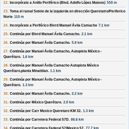
22.
Incorpórate a
Anillo Periférico (Blvd. Adolfo López Mateos)
550 m
23.
Toma el ramal
Sotelo
de la izquierda en dirección
Queretatro/
Periferico
Norte
110 m
24.
Incorpórate a
Periférico Blvrd Manuel Ávila Camacho
7.1 km
25.
Continúa por
Blvrd Manuel Ávila Camacho
.
2.1 km
26.
Continúa por
Manuel Ávila Camacho
.
5.9 km
27.
Continúa por
Manuel Ávila Camacho, Autopista México -
Querétaro
.
1.6 km
28.
Continúa por
Manuel Ávila Camacho Autopista México
Querétaro,planta Minatitlan
.
1.1 km
29.
Continúa por
Manuel Ávila Camacho, Autopista México -
Querétaro
.
1.3 km
30.
Continúa por
Manuel Ávila Camacho
.
2.2 km
31.
Continúa por
México Querétaro
.
2.0 km
32.
Continúa por
Carr Mexico Queretaro KM 32
.
1.3 km
33.
Continúa por
Carretera Federal 57D
.
86.6 km
34.
Continúa por
Carretera Federal 57/
Mexico 57
.
77.7 km