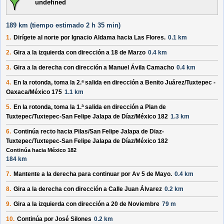
undefined
189 km (
tiempo estimado
2 h 35 min)
1.
Dirígete al
norte
por
Ignacio Aldama
hacia
Las Flores
.
0.1 km
2.
Gira a la
izquierda
con dirección a
18 de Marzo
0.4 km
3.
Gira a la
derecha
con dirección a
Manuel Ávila Camacho
0.4 km
4.
En la rotonda, toma la
2.ª
salida en dirección a
Benito Juárez/Tuxtepec -
Oaxaca/México 175
1.1 km
5.
En la rotonda, toma la
1.ª
salida en dirección a
Plan de
Tuxtepec/Tuxtepec-San Felipe Jalapa de Díaz/México 182
1.3 km
6.
Continúa recto hacia
Pilas/San Felipe Jalapa de Diaz-
Tuxtepec/Tuxtepec-San Felipe Jalapa de Díaz/México 182
Continúa hacia México 182
184 km
7.
Mantente a la
derecha
para continuar por
Av 5 de Mayo
.
0.4 km
8.
Gira a la
derecha
con dirección a
Calle Juan Álvarez
0.2 km
9.
Gira a la
izquierda
con dirección a
20 de Noviembre
79 m
10.
Continúa por
José Silones
0.2 km