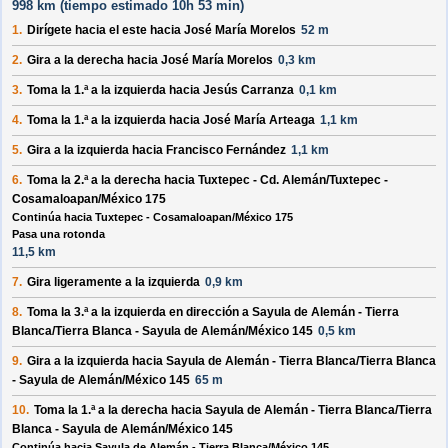
998 km (
tiempo estimado
10h 53 min)
1.
Dirígete hacia el
este
hacia
José María Morelos
52 m
2.
Gira a la
derecha
hacia
José María Morelos
0,3 km
3.
Toma la 1.ª a la
izquierda
hacia
Jesús Carranza
0,1 km
4.
Toma la 1.ª a la
izquierda
hacia
José María Arteaga
1,1 km
5.
Gira a la
izquierda
hacia
Francisco Fernández
1,1 km
6.
Toma la 2.ª a la
derecha
hacia
Tuxtepec - Cd. Alemán/Tuxtepec -
Cosamaloapan/México 175
Continúa hacia Tuxtepec - Cosamaloapan/México 175
Pasa una rotonda
11,5 km
7.
Gira ligeramente a la
izquierda
0,9 km
8.
Toma la 3.ª a la
izquierda
en dirección a
Sayula de Alemán - Tierra
Blanca/Tierra Blanca - Sayula de Alemán/México 145
0,5 km
9.
Gira a la
izquierda
hacia
Sayula de Alemán - Tierra Blanca/Tierra Blanca
- Sayula de Alemán/México 145
65 m
10.
Toma la 1.ª a la
derecha
hacia
Sayula de Alemán - Tierra Blanca/Tierra
Blanca - Sayula de Alemán/México 145
Continúa hacia Sayula de Alemán - Tierra Blanca/México 145