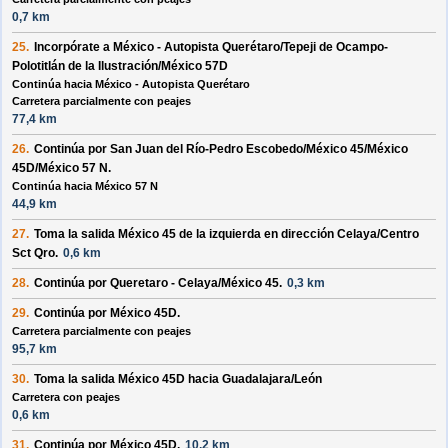
0,7 km
25.
Incorpórate a
México - Autopista Querétaro/Tepeji de Ocampo-
Polotitlán de la Ilustración/México 57D
Continúa hacia México - Autopista Querétaro
Carretera parcialmente con peajes
77,4 km
26.
Continúa por
San Juan del Río-Pedro Escobedo/México 45/México
45D/México 57 N
.
Continúa hacia México 57 N
44,9 km
27.
Toma la salida
México 45
de la
izquierda
en dirección
Celaya/Centro
Sct Qro.
0,6 km
28.
Continúa por
Queretaro - Celaya/México 45
.
0,3 km
29.
Continúa por
México 45D
.
Carretera parcialmente con peajes
95,7 km
30.
Toma la salida
México 45D
hacia
Guadalajara/León
Carretera con peajes
0,6 km
31.
Continúa por
México 45D
.
10,2 km