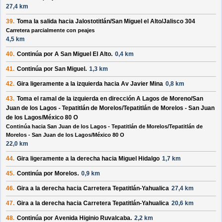
27,4 km
39.
Toma la salida hacia
Jalostotitlán/San Miguel el Alto/Jalisco 304
Carretera parcialmente con peajes
4,5 km
40.
Continúa por
A San Miguel El Alto
.
0,4 km
41.
Continúa por
San Miguel
.
1,3 km
42.
Gira ligeramente a la
izquierda
hacia
Av Javier Mina
0,8 km
43.
Toma el ramal de la
izquierda
en dirección
A Lagos de Moreno/San
Juan de los Lagos - Tepatitlán de Morelos/Tepatitlán de Morelos - San Juan
de los Lagos/México 80 O
Continúa hacia San Juan de los Lagos - Tepatitlán de Morelos/Tepatitlán de
Morelos - San Juan de los Lagos/México 80 O
22,0 km
44.
Gira ligeramente a la
derecha
hacia
Miguel Hidalgo
1,7 km
45.
Continúa por
Morelos
.
0,9 km
46.
Gira a la
derecha
hacia
Carretera Tepatitlán-Yahualica
27,4 km
47.
Gira a la
derecha
hacia
Carretera Tepatitlán-Yahualica
20,6 km
48.
Continúa por
Avenida Higinio Ruvalcaba
.
2,2 km