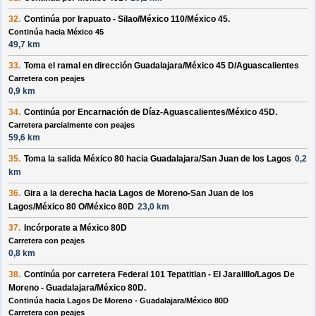
32.
Continúa por
Irapuato - Silao/México 110/México 45
.
Continúa hacia México 45
49,7 km
33.
Toma el ramal en dirección
Guadalajara/México 45 D/Aguascalientes
Carretera con peajes
0,9 km
34.
Continúa por
Encarnación de Díaz-Aguascalientes/México 45D
.
Carretera parcialmente con peajes
59,6 km
35.
Toma la salida
México 80
hacia
Guadalajara/San Juan de los Lagos
0,2
km
36.
Gira a la
derecha
hacia
Lagos de Moreno-San Juan de los
Lagos/México 80 O/México 80D
23,0 km
37.
Incórporate a
México 80D
Carretera con peajes
0,8 km
38.
Continúa por
carretera Federal 101 Tepatitlan - El Jaralillo/Lagos De
Moreno - Guadalajara/México 80D
.
Continúa hacia Lagos De Moreno - Guadalajara/México 80D
Carretera con peajes