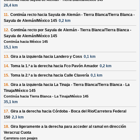
26,4 km
11.
Continúa recto hacia
Sayula de Alemán - Tierra Blanca/Tierra Blanca -
Sayula de Alemán/México 145
0,2 km
12.
Continúa recto por
Sayula de Alemán - Tierra Blanca/Tierra Blanca -
Sayula de Alemán/México 145
Continúa hacia México 145
15,1 km
13.
Gira a la
izquierda
hacia
Landero y Coss
0,1 km
14.
Toma la 1.ª a la
derecha
hacia
Fco Pavón Amador
0,2 km
15.
Toma la 2.ª a la
derecha
hacia
Calle Clavería
0,1 km
16.
Gira a la
izquierda
hacia
La Tinaja - Tierra Blanca/Tierra Blanca - La
Tinaja/México 145
Continúa hacia Tierra Blanca - La Tinaja/México 145
35,1 km
17.
Gira a la
derecha
hacia
Córdoba - Boca del Rio/Carretera Federal
150
2,3 km
18.
Gira ligeramente a la
derecha
para acceder al ramal en dirección
Veracruz Cuota
Carretera con peajes