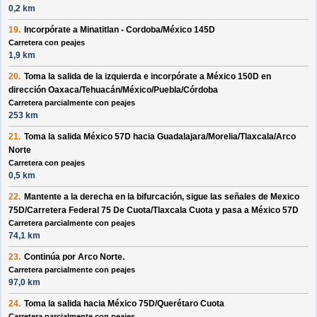
0,2 km
19.
Incorpórate a
Minatitlan - Cordoba/México 145D
Carretera con peajes
1,9 km
20.
Toma la salida de la
izquierda
e incorpórate a
México 150D
en
dirección
Oaxaca/Tehuacán/México/Puebla/Córdoba
Carretera parcialmente con peajes
253 km
21.
Toma la salida
México 57D
hacia
Guadalajara/Morelia/Tlaxcala/Arco
Norte
Carretera con peajes
0,5 km
22.
Mantente a la
derecha
en la bifurcación, sigue las señales de
Mexico
75D/Carretera Federal 75 De Cuota/Tlaxcala Cuota
y pasa a
México 57D
Carretera parcialmente con peajes
74,1 km
23.
Continúa por
Arco Norte
.
Carretera parcialmente con peajes
97,0 km
24.
Toma la salida hacia
México 75D/Querétaro Cuota
Carretera parcialmente con peajes