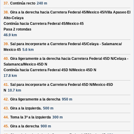
37.
Continúa recto
240 m
38.
Gira a la derecha hacia
Carretera Federal 45/
Mexico 45/
Villa Apaseo El
Alto-Celaya
Continúa hacia Carretera Federal 45/
Mexico 45
Pasa 2 rotondas
46.9 km
39.
Sal para incorporarte a
Carretera Federal 45/
Celaya - Salamanca/
Mexico 45
5.6 km
40.
Gira ligeramente a la derecha hacia
Carretera Federal 45D N/
Celaya -
Salamanca/
Mexico 45D N
Continúa hacia Carretera Federal 45D N/
Mexico 45D N
17.8 km
41.
Sal para incorporarte a
Carretera Federal 45D N/
Mexico 45D
N
10.7 km
42.
Gira ligeramente a la derecha
950 m
43.
Gira a la izquierda.
500 m
44.
Toma la 3ª a la izquierda
300 m
45.
Gira a la derecha
900 m