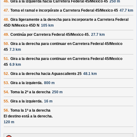
46.
Gira a la izquierda hacia
Carretera Federal 45/
Mexico 45
250 m
47.
Toma el ramal e incorpórate a
Carretera Federal 45/
Mexico 45
47.7 km
48.
Gira ligeramente a la derecha para incorporarte a
Carretera Federal
45D N/
Mexico 45D N
105 km
49.
Continúa por
Carretera Federal 45/
Mexico 45
.
27.7 km
50.
Gira a la derecha para continuar en
Carretera Federal 45/
Mexico
45
7.3 km
51.
Gira a la derecha para continuar en
Carretera Federal 45/
Mexico
45
6.9 km
52.
Gira a la derecha hacia
Aguascalients 25
48.1 km
53.
Gira a la izquierda.
800 m
54.
Toma la 2ª a la derecha
250 m
55.
Gira a la izquierda.
16 m
56.
Toma la 1ª a la derecha
El destino está a la derecha.
120 m