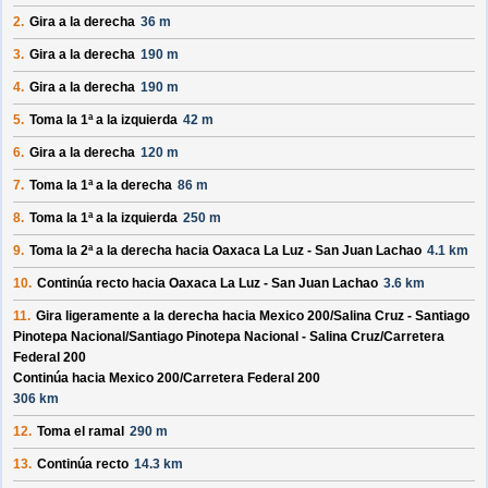
2.
Gira a la derecha
36 m
3.
Gira a la derecha
190 m
4.
Gira a la derecha
190 m
5.
Toma la 1ª a la izquierda
42 m
6.
Gira a la derecha
120 m
7.
Toma la 1ª a la derecha
86 m
8.
Toma la 1ª a la izquierda
250 m
9.
Toma la 2ª a la derecha hacia
Oaxaca La Luz - San Juan Lachao
4.1 km
10.
Continúa recto hacia
Oaxaca La Luz - San Juan Lachao
3.6 km
11.
Gira ligeramente a la derecha hacia
Mexico 200/
Salina Cruz - Santiago
Pinotepa Nacional/
Santiago Pinotepa Nacional - Salina Cruz/
Carretera
Federal 200
Continúa hacia Mexico 200/
Carretera Federal 200
306 km
12.
Toma el ramal
290 m
13.
Continúa recto
14.3 km