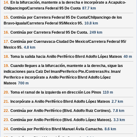
14.
En la bifurcación, mantente a la derecha e incorpórate a
Acapulco-
Chilpancingo/
Carretera Federal 95 De Cuota
87.7 km
15.
Continúa por
Carretera Federal 95 De Cuota/
Chilpancingo de los
Bravo-Iguala/
Carretera Federal 95/
Mexico 95
.
10.8 km
16.
Continúa por
Carretera Federal 95 De Cuota
.
249 km
17.
Continúa por
Cuernavaca-Ciudad De Mexico/
Carretera Federal 95/
Mexico 95
.
4.8 km
18.
Toma la salida hacia
Anillo Periférico Blvrd Adolfo López Mateos
40 m
19.
Cuando llegues a la bifurcación, mantente a la derecha, sigue las
indicaciones para
Calz Del Iman/
Periferico Pte./
Contreras/
Av. Iman/
Periferico
e incorpórate a
Anillo Periférico Blvrd Adolfo López
Mateos
700 m
20.
Toma el ramal de la izquierda en dirección
Los Pinos
110 m
21.
Incorpórate a
Anillo Periférico Blvrd Adolfo López Mateos
2.7 km
22.
Continúa por
Anillo Periférico (Blvd. Adolfo Ruiz Cortines)
.
7.8 km
23.
Continúa por
Anillo Periférico (Blvd. Adolfo López Mateos)
.
3.3 km
24.
Continúa por
Periférico Blvrd Manuel Ávila Camacho
.
8.6 km