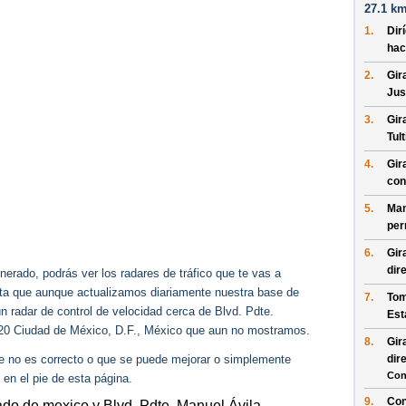
27.1 km
1.
Dir
hac
2.
Gir
Jus
3.
Gir
Tult
4.
Gir
con
5.
Man
per
6.
Gir
dir
erado, podrás ver los radares de tráfico que te vas a
enta que aunque actualizamos diariamente nuestra base de
7.
Tom
ún radar de control de velocidad cerca de Blvd. Pdte.
Est
20 Ciudad de México, D.F., México que aun no mostramos.
8.
Gir
ue no es correcto o que se puede mejorar o simplemente
dir
Con
 en el pie de esta página.
9.
Con
tado de mexico y Blvd. Pdte. Manuel Ávila