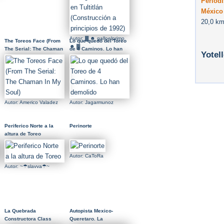
Periodi
México
20,0 km
Autor: ▓ ☻ galloelprimo
The Toreos Face (From
Lo que quedó del Toreo
☻ ▓
The Serial: The Chaman
de 4 Caminos. Lo han
Yotel
In My Soul)
demolido
Autor: Americo Valadez
Autor: Jagarmunoz
Periferico Norte a la
Perinorte
altura de Toreo
Autor: CaToRa
Autor: ~☂slavva☂~
La Quebrada
Autopista Mexico-
Constructora Class
Queretaro. La