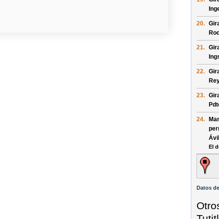
Ing
20.
Gir
Rod
21.
Gir
Ing
22.
Gir
Rey
23.
Gir
Pdt
24.
Man
per
Ávi
El d
Datos de
Otro
Tuti