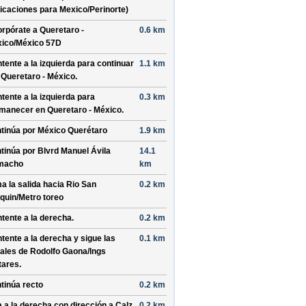
dicaciones para
Mexico
/
Perinorte
)
orpórate a
Queretaro -
0.6 km
ico
/
México 57D
tente a la
izquierda
para continuar
1.1 km
r
Queretaro - México
.
tente a la
izquierda
para
0.3 km
manecer en
Queretaro - México
.
tinúa por
México Querétaro
1.9 km
tinúa por
Blvrd Manuel Ávila
14.1
macho
km
a la salida hacia
Rio San
0.2 km
quin
/
Metro toreo
tente a la
derecha
.
0.2 km
tente a la
derecha
y sigue las
0.1 km
ales de
Rodolfo Gaona
/
Ings
itares
.
tinúa recto
0.2 km
a a la
derecha
con dirección a
Calz
0.2 km