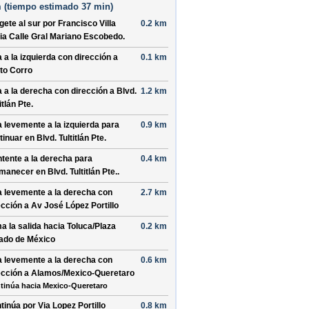
 (
tiempo estimado
37 min)
ígete al
sur
por
Francisco Villa
0.2 km
ia
Calle Gral Mariano Escobedo
.
a a la
izquierda
con dirección a
0.1 km
to Corro
a a la
derecha
con dirección a
Blvd.
1.2 km
itlán Pte.
a levemente a la
izquierda
para
0.9 km
tinuar en
Blvd. Tultitlán Pte.
tente a la
derecha
para
0.4 km
manecer en
Blvd. Tultitlán Pte.
.
a levemente a la
derecha
con
2.7 km
ección a
Av José López Portillo
a la salida hacia
Toluca
/
Plaza
0.2 km
ado de México
a levemente a la
derecha
con
0.6 km
ección a
Alamos
/
Mexico-Queretaro
tinúa hacia Mexico-Queretaro
tinúa por
Via Lopez Portillo
0.8 km