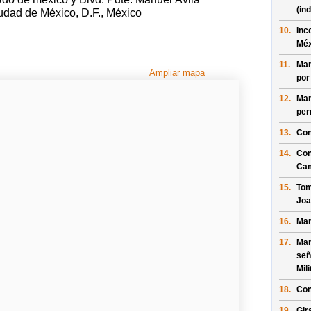
(in
udad de México, D.F., México
10.
Inc
Méx
11.
Man
Ampliar mapa
po
12.
Man
per
13.
Con
14.
Con
Ca
15.
Tom
Joa
16.
Man
17.
Man
señ
Mil
18.
Con
19.
Gir