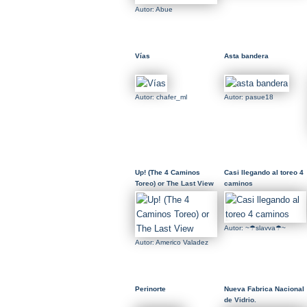
Autor: Abue
Vías
Asta bandera
Autor: chafer_ml
Autor: pasue18
Up! (The 4 Caminos
Casi llegando al toreo 4
Toreo) or The Last View
caminos
Autor: ~☂slavva☂~
Autor: Americo Valadez
Perinorte
Nueva Fabrica Nacional
de Vidrio.