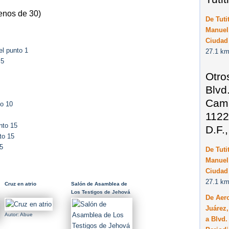
enos de 30)
De Tuti
Manuel 
Ciudad 
l punto 1
27.1 km
 5
Otro
Blvd
Cama
to 10
1122
nto 15
D.F.
to 15
5
De Tuti
Manuel 
Ciudad 
27.1 km
Cruz en atrio
Salón de Asamblea de
Los Testigos de Jehová
De Aero
en Tultitlán
Juárez,
(Construcción a
Autor: Abue
principios de 1992)
a Blvd.