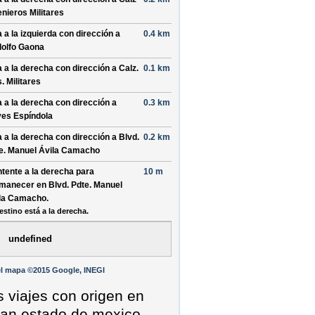
enieros Militares
a a la
izquierda
con dirección a
0.4 km
olfo Gaona
a a la
derecha
con dirección a
Calz.
0.1 km
s. Militares
a a la
derecha
con dirección a
0.3 km
es Espíndola
a a la
derecha
con dirección a
Blvd.
0.2 km
e. Manuel Ávila Camacho
tente a la
derecha
para
10 m
manecer en
Blvd. Pdte. Manuel
la Camacho
.
estino está a la derecha.
undefined
l mapa ©2015 Google, INEGI
s viajes con origen en
tlan estado de mexico