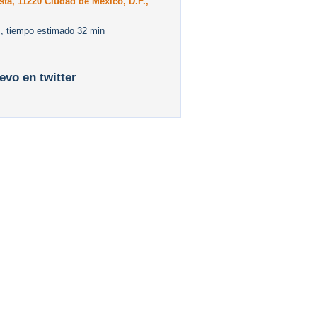
sta, 11220 Ciudad de México, D.F.,
, tiempo estimado 32 min
levo en twitter