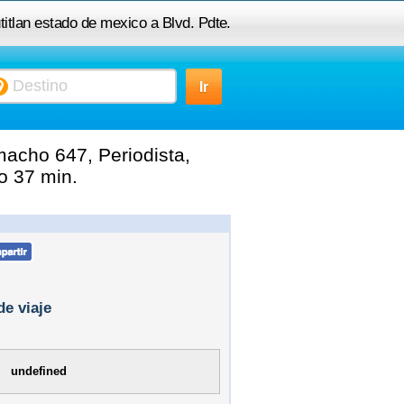
titlan estado de mexico a Blvd. Pdte.
ho 647, Periodista, 11220 Ciudad de
México, D.F., México
macho 647, Periodista,
o 37 min.
de viaje
undefined