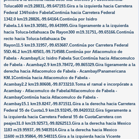
Toluca600 m19.28831,-99.647193.Gira a la izquierda hacia Carretera
Federal 134/​Isidro FabelaContinúa hacia Carretera Federal
1342.0 km19.28826,-99.64164.Continúa por Isidro
Fabela.1.6 km19.30581,-99.643995.Gira ligeramente a la izquierda
hacia Toluca-Ixtlahuaca De Rayon300 m19.31751,-99.65166.Continúa
recto hacia Toluca-Ixtlahuaca De
Rayon11.5 km19.31957,-99.653687.Continúa por Carretera Federal
55D.46.2 km19.40503,-99.714588.Continúa por Atlacomulco de
Fabela - Acambay/​Lic Isidro Fabela Sur.Continúa hacia Atlacomulco
de Fabela - Acambay2.9 km19.78472,-99.865329.Gira ligeramente a la
derecha hacia Atlacomulco de Fabela - Acambay/​Panamericana
KM.1Continúa hacia Atlacomulco de Fabela -
Acambay2.2 km19.80608,-99.8733210.Toma el ramal e incorpórate a
Acambay - Atlacomulco de Fabela/​Atlacomulco de Fabela -
AcambayContinúa hacia Atlacomulco de Fabela -
Acambay15.1 km19.8247,-99.871511.Gira a la derecha hacia Carretera
Federal 55 de Cuota1.9 km19.93245,-99.8420312.Gira ligeramente a
la izquierda hacia Carretera Federal 55 de CuotaCarretera con
peajes31.0 km19.92573,-99.8262513.Gira a la derecha hacia Mexico
1183 m19.95937,-99.5483514.Gira a la derecha hacia Mexico
11600 m19.95864,-99.548315.Gira a la izquierda hacia Vicente