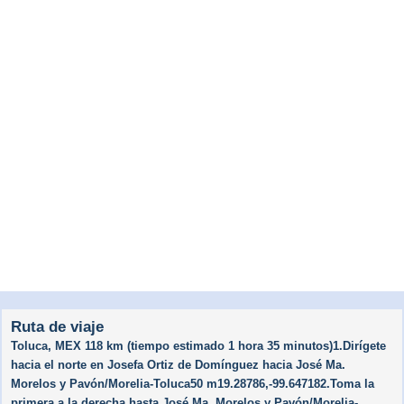
Ruta de viaje
Toluca, MEX 118 km (tiempo estimado 1 hora 35 minutos)1.Dirígete
hacia el norte en Josefa Ortiz de Domínguez hacia José Ma.
Morelos y Pavón/​Morelia-Toluca50 m19.28786,-99.647182.Toma la
primera a la derecha hasta José Ma. Morelos y Pavón/​Morelia-