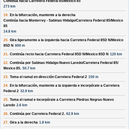
Continúa hacia Carretera Federal 85/
Mexico 85
273 km
19.
En la bifurcación, mantente a la derecha
Continúa hacia Monterrey - Sabinas Hidalgo/
Carretera Federal 85/
Mexico
85
14.8 km
20.
Gira ligeramente a la izquierda hacia
Carretera Federal 85D N/
Mexico
85D N
800 m
21.
Continúa recto hacia
Carretera Federal 85D N/
Mexico 85D N
120 km
22.
Continúa por
Sabinas Hidalgo-Nuevo Laredo/
Carretera Federal 85/
Mexico 85
.
50.7 km
23.
Toma el ramal en dirección
Carretera Federal 2
150 m
24.
En la bifurcación, mantente a la izquierda e incorpórate a
Carretera
Federal 2
32.9 km
25.
Toma el ramal e incorpórate a
Carretera Piedras Negras-Nuevo
Laredo
2.6 km
26.
Continúa por
Carretera Federal 2
.
62.9 km
27.
Gira a la derecha
1.8 km