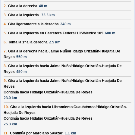
2.
Gira a la derecha
48 m
3.
Gira a la izquierda.
33.3 km
4.
Gira ligeramente a la derecha
240 m
5.
Gira a la izquierda en
Carretera Federal 105/
Mexico 105
600 m
6.
Toma la 1ª a la derecha
2.5 km
7.
Gira a la derecha hacia
Jaime Nuño/
Hidalgo Orizatlán-Huejutla De
Reyes
550 m
8.
Gira a la izquierda hacia
Jaime Nuño/
Hidalgo Orizatlán-Huejutla De
Reyes
450 m
9.
Gira a la izquierda hacia
Jaime Nuño/
Hidalgo Orizatlán-Huejutla De
Reyes
Continúa hacia Hidalgo Orizatlán-Huejutla De Reyes
23.0 km
10.
Gira a la izquierda hacia
Libramiento Cuauhtémoc/
Hidalgo Orizatlán-
Huejutla De Reyes
Continúa hacia Hidalgo Orizatlán-Huejutla De Reyes
25.3 km
11.
Continúa por
Marciano Salazar
.
1.1 km