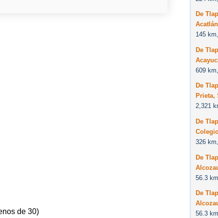
De Tla
Acatlá
145 km,
De Tla
Acayuc
609 km,
De Tla
Prieta,
2,321 k
De Tla
Colegi
326 km,
De Tla
Alcoza
56.3 km
De Tla
Alcoza
enos de 30)
56.3 km