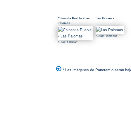
Chinantla Puebla - Las
Las Palomas
Palomas
Autor: Ramdelia
Autor: †Tlillan†
* Las imágenes de Panoramio están bajo