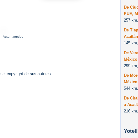
De Ciud
PUE, M
257 km,
De Tla
Acatlá
Autor: atnrdee
145 km,
De Vera
México
299 km,
 el copyright de sus autores
De More
México
544 km,
De Cha
a Acatl
216 km,
Yotel