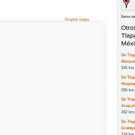
Datos de
Ampliar mapa
Otro
Tlap
Méxi
De Tla
Marque
165 km,
De Tla
Huajua
206 km,
De Tla
Acapul
292 km,
De Tla
Acatep
224 km,