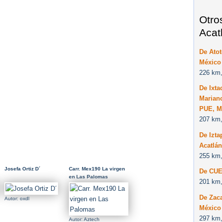
Otro
Acat
De Atot
México
226 km,
De Ixta
Marian
PUE, M
207 km,
De Izta
Acatlá
255 km,
Josefa Ortiz D´
Carr. Mex190 La virgen
De CUE
en Las Palomas
201 km,
De Zaca
Autor: oxdl
México
297 km,
Autor: Aztech