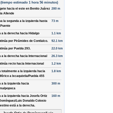
(
tiempo estimado
1 hora 56 minutos)
ígete hacia el
este
en
Benito Juárez
280 m
ia
Allende
a la segunda a la izquierda hasta
73 m
 Puente
a a la derecha hacia
Hidalgo
1.1 km
tinúa por
Pirámides de Contlalco
.
92.1 km
tinúa por
Puebla 293
.
22.0 km
a a la derecha hacia
Internacional
26.3 km
tinúa recto hacia
Internacional
1.2 km
a totalmente a la izquierda hacia
1.8 km
iférico a Ixcaquixtla/
Puebla 455
a a la izquierda hacia
300 m
malpopoca
a a la izquierda hacia
Josefa Ortiz
160 m
Domínguez/
Luis Donaldo Colosio
destino está a la derecha.