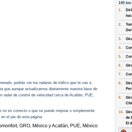
145 km 
1.
Dir
hac
2.
Tom
Del
3.
Gir
4.
Con
5.
Con
6.
Gir
7.
Con
erado, podrás ver los radares de tráfico que te vas a
8.
Gir
Per
enta que aunque actualizamos diariamente nuestra base de
ún radar de control de velocidad cerca de Acatlán, PUE,
9.
Gir
Chi
ue no es correcto o que se puede mejorar o simplemente
10.
Gir
 en el pie de esta página.
de 
El 
omonfort, GRO, México y Acatlán, PUE, México