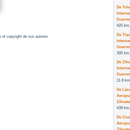
De Tol
Interna
Guerre
425 km,
De Tiq
 el copyright de sus autores
Interna
Guerre
305 km,
De Zih
Interna
Guerre
11.8 km
De Láz
Aeropue
Zihuata
439 km,
De Ciu
Aeropue
Zihuata