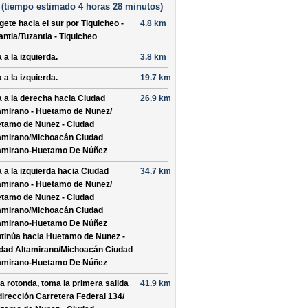
(
tiempo estimado
4 horas 28 minutos)
ígete hacia el
sur
por
Tiquicheo -
4.8 km
antla/
Tuzantla - Tiquicheo
 a la izquierda.
3.8 km
 a la izquierda.
19.7 km
a a la derecha hacia
Ciudad
26.9 km
amirano - Huetamo de Nunez/
tamo de Nunez - Ciudad
amirano/
Michoacán Ciudad
amirano-Huetamo De Núñez
a a la izquierda hacia
Ciudad
34.7 km
amirano - Huetamo de Nunez/
tamo de Nunez - Ciudad
amirano/
Michoacán Ciudad
amirano-Huetamo De Núñez
tinúa hacia Huetamo de Nunez -
dad Altamirano/
Michoacán Ciudad
amirano-Huetamo De Núñez
la rotonda, toma la
primera
salida
41.9 km
dirección
Carretera Federal 134/