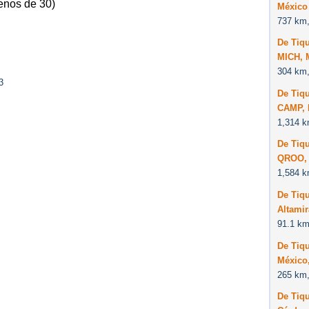
enos de 30)
México
737 km,
De Tiq
MICH, 
304 km,
3
De Tiq
CAMP, 
1,314 k
De Tiq
QROO, 
1,584 k
De Tiq
Altami
91.1 km
De Tiq
México
265 km,
De Tiq