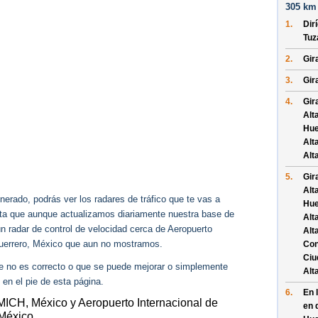
305 km 
1.
Dir
Tuz
2.
Gira
3.
Gira
4.
Gir
Alt
Hue
Alt
Alt
5.
Gir
Alt
erado, podrás ver los radares de tráfico que te vas a
Hue
enta que aunque actualizamos diariamente nuestra base de
Alt
ún radar de control de velocidad cerca de Aeropuerto
Alt
 Guerrero, México que aun no mostramos.
Con
Ciu
ue no es correcto o que se puede mejorar o simplemente
Alt
 en el pie de esta página.
6.
En 
MICH, México y Aeropuerto Internacional de
en 
 México