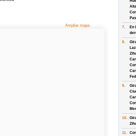
Hue
Alt
Con
Pas
Ampliar mapa
7.
En 
der
8.
Gir
Laz
Zih
Car
Con
Car
Fed
9.
Gir
Ciu
Car
Con
Mex
10.
Gir
Zih
11.
Con