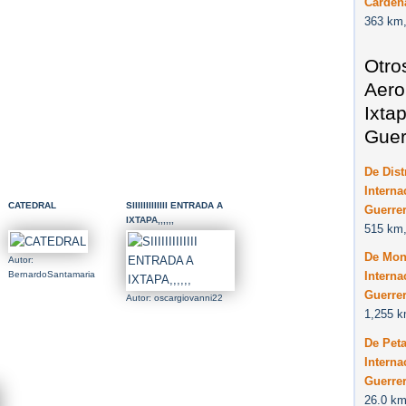
Cárden
363 km,
Otro
Aero
Ixta
Guer
De Dist
Interna
CATEDRAL
SIIIIIIIIIIIII ENTRADA A
Guerre
IXTAPA,,,,,,
515 km,
De Mont
Autor:
Interna
BernardoSantamaria
Guerre
Autor: oscargiovanni22
1,255 k
De Peta
Interna
Guerre
26.0 km