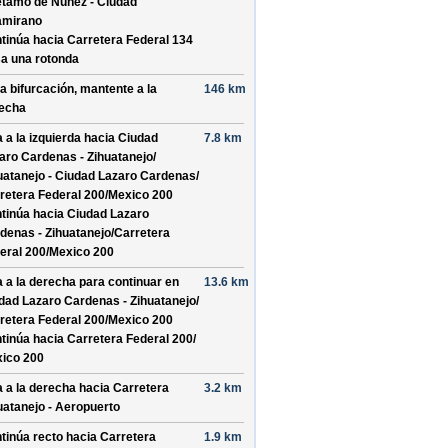
tamo de Nunez - Ciudad
amirano
tinúa hacia Carretera Federal 134
a una rotonda
la bifurcación, mantente a la
146 km
echa
a a la izquierda hacia
Ciudad
7.8 km
aro Cardenas - Zihuatanejo/
uatanejo - Ciudad Lazaro Cardenas/
retera Federal 200/
Mexico 200
tinúa hacia Ciudad Lazaro
denas - Zihuatanejo/
Carretera
eral 200/
Mexico 200
a a la derecha para continuar en
13.6 km
dad Lazaro Cardenas - Zihuatanejo/
retera Federal 200/
Mexico 200
tinúa hacia Carretera Federal 200/
ico 200
a a la derecha hacia
Carretera
3.2 km
uatanejo - Aeropuerto
tinúa recto hacia
Carretera
1.9 km