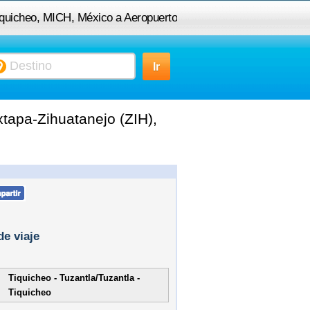
Tiquicheo, MICH, México a Aeropuerto
a-Zihuatanejo (ZIH), Guerrero, México
tapa-Zihuatanejo (ZIH),
de viaje
Tiquicheo - Tuzantla/Tuzantla -
Tiquicheo