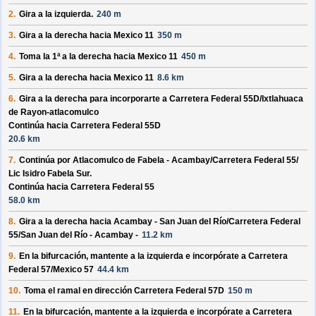
2.
Gira a la izquierda.
240 m
3.
Gira a la derecha hacia
Mexico 11
350 m
4.
Toma la 1ª a la derecha hacia
Mexico 11
450 m
5.
Gira a la derecha hacia
Mexico 11
8.6 km
6.
Gira a la derecha para incorporarte a
Carretera Federal 55D/
Ixtlahuaca
de Rayon-atlacomulco
Continúa hacia Carretera Federal 55D
20.6 km
7.
Continúa por
Atlacomulco de Fabela - Acambay/
Carretera Federal 55/
Lic Isidro Fabela Sur
.
Continúa hacia Carretera Federal 55
58.0 km
8.
Gira a la derecha hacia
Acambay - San Juan del Río/
Carretera Federal
55/
San Juan del Río - Acambay -
11.2 km
9.
En la bifurcación, mantente a la izquierda e incorpórate a
Carretera
Federal 57/
Mexico 57
44.4 km
10.
Toma el ramal en dirección
Carretera Federal 57D
150 m
11.
En la bifurcación, mantente a la izquierda e incorpórate a
Carretera