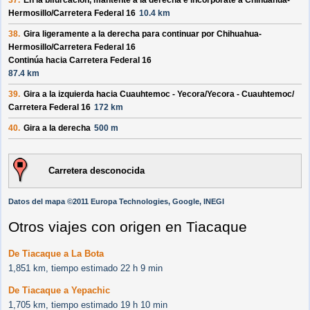
37.
En la bifurcación, mantente a la derecha e incorpórate a
Chihuahua-
Hermosillo/
Carretera Federal 16
10.4 km
38.
Gira ligeramente a la derecha para continuar por
Chihuahua-
Hermosillo/
Carretera Federal 16
Continúa hacia Carretera Federal 16
87.4 km
39.
Gira a la izquierda hacia
Cuauhtemoc - Yecora/
Yecora - Cuauhtemoc/
Carretera Federal 16
172 km
40.
Gira a la derecha
500 m
Carretera desconocida
Datos del mapa ©2011 Europa Technologies, Google, INEGI
Otros viajes con origen en Tiacaque
De Tiacaque a La Bota
1,851 km, tiempo estimado 22 h 9 min
De Tiacaque a Yepachic
1,705 km, tiempo estimado 19 h 10 min