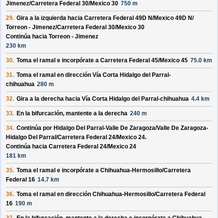
Jimenez/
Carretera Federal 30/
Mexico 30
750 m
29.
Gira a la izquierda hacia
Carretera Federal 49D N/
Mexico 49D N/
Torreon - Jimenez/
Carretera Federal 30/
Mexico 30
Continúa hacia Torreon - Jimenez
230 km
30.
Toma el ramal e incorpórate a
Carretera Federal 45/
Mexico 45
75.0 km
31.
Toma el ramal en dirección
Vía Corta Hidalgo del Parral-
chihuahua
280 m
32.
Gira a la derecha hacia
Vía Corta Hidalgo del Parral-chihuahua
4.4 km
33.
En la bifurcación, mantente a la derecha
240 m
34.
Continúa por
Hidalgo Del Parral-Valle De Zaragoza/
Valle De Zaragoza-
Hidalgo Del Parral/
Carretera Federal 24/
Mexico 24
.
Continúa hacia Carretera Federal 24/
Mexico 24
181 km
35.
Toma el ramal e incorpórate a
Chihuahua-Hermosillo/
Carretera
Federal 16
14.7 km
36.
Toma el ramal en dirección
Chihuahua-Hermosillo/
Carretera Federal
16
190 m