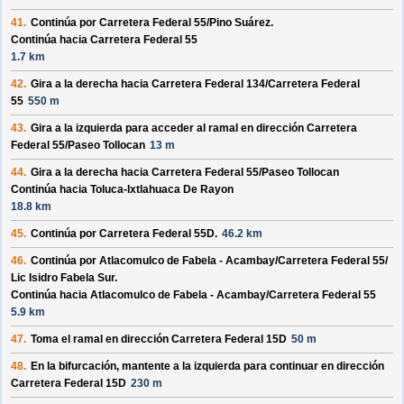
41.
Continúa por
Carretera Federal 55/
Pino Suárez
.
Continúa hacia Carretera Federal 55
1.7 km
42.
Gira a la derecha hacia
Carretera Federal 134/
Carretera Federal
55
550 m
43.
Gira a la izquierda para acceder al ramal en dirección
Carretera
Federal 55/
Paseo Tollocan
13 m
44.
Gira a la derecha hacia
Carretera Federal 55/
Paseo Tollocan
Continúa hacia Toluca-Ixtlahuaca De Rayon
18.8 km
45.
Continúa por
Carretera Federal 55D
.
46.2 km
46.
Continúa por
Atlacomulco de Fabela - Acambay/
Carretera Federal 55/
Lic Isidro Fabela Sur
.
Continúa hacia Atlacomulco de Fabela - Acambay/
Carretera Federal 55
5.9 km
47.
Toma el ramal en dirección
Carretera Federal 15D
50 m
48.
En la bifurcación, mantente a la izquierda para continuar en dirección
Carretera Federal 15D
230 m