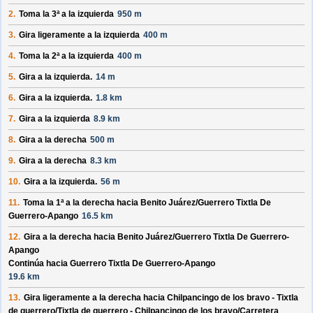
2.
Toma la 3ª a la izquierda
950 m
3.
Gira ligeramente a la izquierda
400 m
4.
Toma la 2ª a la izquierda
400 m
5.
Gira a la izquierda.
14 m
6.
Gira a la izquierda.
1.8 km
7.
Gira a la izquierda
8.9 km
8.
Gira a la derecha
500 m
9.
Gira a la derecha
8.3 km
10.
Gira a la izquierda.
56 m
11.
Toma la 1ª a la derecha hacia
Benito Juárez/
Guerrero Tixtla De
Guerrero-Apango
16.5 km
12.
Gira a la derecha hacia
Benito Juárez/
Guerrero Tixtla De Guerrero-
Apango
Continúa hacia Guerrero Tixtla De Guerrero-Apango
19.6 km
13.
Gira ligeramente a la derecha hacia
Chilpancingo de los bravo - Tixtla
de guerrero/
Tixtla de guerrero - Chilpancingo de los bravo/
Carretera