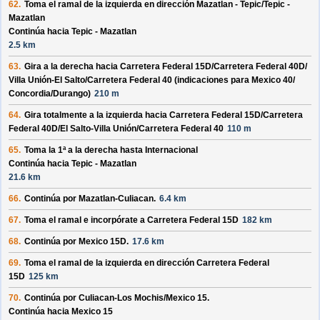
62.
Toma el ramal de la izquierda en dirección
Mazatlan - Tepic/
Tepic -
Mazatlan
Continúa hacia Tepic - Mazatlan
2.5 km
63.
Gira a la derecha hacia
Carretera Federal 15D/
Carretera Federal 40D/
Villa Unión-El Salto/
Carretera Federal 40
(indicaciones para
Mexico 40/
Concordia/
Durango
)
210 m
64.
Gira totalmente a la izquierda hacia
Carretera Federal 15D/
Carretera
Federal 40D/
El Salto-Villa Unión/
Carretera Federal 40
110 m
65.
Toma la 1ª a la derecha hasta
Internacional
Continúa hacia Tepic - Mazatlan
21.6 km
66.
Continúa por
Mazatlan-Culiacan
.
6.4 km
67.
Toma el ramal e incorpórate a
Carretera Federal 15D
182 km
68.
Continúa por
Mexico 15D
.
17.6 km
69.
Toma el ramal de la izquierda en dirección
Carretera Federal
15D
125 km
70.
Continúa por
Culiacan-Los Mochis/
Mexico 15
.
Continúa hacia Mexico 15