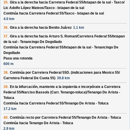
35.
Gira a la derecha hacia
Carretera Federal 55/
Ixtapan de la sal - Taxco/
Lic Adolfo López Mateos/
Taxco - Ixtapan de la sal
Continúa hacia Carretera Federal 55/
Taxco - Ixtapan de la sal
4.0 km
36.
Gira a la derecha hacia
Benito Juárez
1.1 km
37.
Gira a la derecha hacia
Arturo S. Roman/
Carretera Federal 55/
Ixtapan
de la sal - Tenancingo De Degollado
Continúa hacia Carretera Federal 55/
Ixtapan de la sal - Tenancingo De
Degollado
Pasa una rotonda
600 m
38.
Continúa por
Carretera Federal 55D
. (indicaciones para
Mexico 55/
Carretera Federal De Cuota 55
)
39.8 km
39.
En la bifurcación, mantente a la izquierda e incorpórate a
Carretera
Federal 55/
Narciso Bassols (Carr. Tenango-toluca)/
Tenango De Arista -
Toluca
Continúa hacia Carretera Federal 55/
Tenango De Arista - Toluca
17.2 km
40.
Continúa recto por
Carretera Federal 55/
Tenango De Arista - Toluca
Continúa hacia Tenango De Arista - Toluca
2.9 km