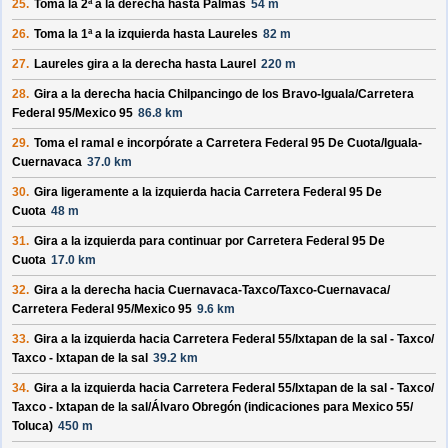
25.
Toma la 2ª a la derecha hasta
Palmas
54 m
26.
Toma la 1ª a la izquierda hasta
Laureles
82 m
27.
Laureles
gira a la derecha hasta
Laurel
220 m
28.
Gira a la derecha hacia
Chilpancingo de los Bravo-Iguala/
Carretera
Federal 95/
Mexico 95
86.8 km
29.
Toma el ramal e incorpórate a
Carretera Federal 95 De Cuota/
Iguala-
Cuernavaca
37.0 km
30.
Gira ligeramente a la izquierda hacia
Carretera Federal 95 De
Cuota
48 m
31.
Gira a la izquierda para continuar por
Carretera Federal 95 De
Cuota
17.0 km
32.
Gira a la derecha hacia
Cuernavaca-Taxco/
Taxco-Cuernavaca/
Carretera Federal 95/
Mexico 95
9.6 km
33.
Gira a la izquierda hacia
Carretera Federal 55/
Ixtapan de la sal - Taxco/
Taxco - Ixtapan de la sal
39.2 km
34.
Gira a la izquierda hacia
Carretera Federal 55/
Ixtapan de la sal - Taxco/
Taxco - Ixtapan de la sal/
Álvaro Obregón
(indicaciones para
Mexico 55/
Toluca
)
450 m