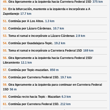
49.
Gira ligeramente a la izquierda hacia
Carretera Federal 15D
375 km
50.
En la bifurcación, mantente a la izquierda e incorpórate a
A
Zapotlanejo
17.7 km
51.
Continúa por
A Los Altos
.
1.3 km
52.
Continúa por
Lázaro Cárdenas
.
10.7 km
53.
Toma el ramal e incorpórate a
Lázaro Cárdenas
2.9 km
54.
Continúa por
Guadalajara-Tepic
.
19.2 km
55.
Toma el ramal e incorpórate a
Carretera Federal 15D
169 km
56.
Gira ligeramente a la izquierda hacia
Carretera Federal 15D/
Libramiento
12.1 km
57.
Continúa por
Tepic-mazatlan
.
850 m
58.
Continúa por
Carretera Federal 15D
.
19.7 km
59.
Gira ligeramente a la izquierda para continuar en
Carretera Federal
15D
56 m
60.
Continúa recto hacia
Tepic - Mazatlan
6.3 km
61.
Continúa por
Carretera Federal 15D
.
212 km