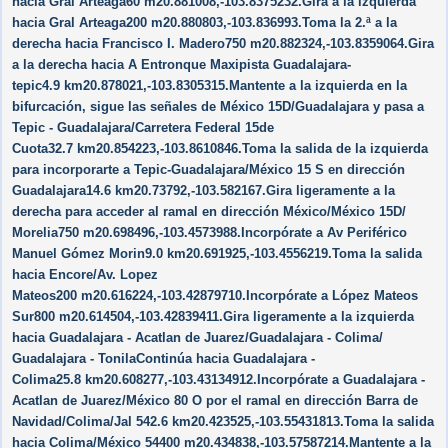
hacia Gral Arteaga60 m20.881008,-103.8375232.Gira a la izquierda
hacia Gral Arteaga200 m20.880803,-103.836993.Toma la 2.ª a la
derecha hacia Francisco I. Madero750 m20.882324,-103.8359064.Gira
a la derecha hacia A Entronque Maxipista Guadalajara-
tepic4.9 km20.878021,-103.8305315.Mantente a la izquierda en la
bifurcación, sigue las señales de México 15D/​Guadalajara y pasa a
Tepic - Guadalajara/​Carretera Federal 15de
Cuota32.7 km20.854223,-103.8610846.Toma la salida de la izquierda
para incorporarte a Tepic-Guadalajara/​México 15 S en dirección
Guadalajara14.6 km20.73792,-103.582167.Gira ligeramente a la
derecha para acceder al ramal en dirección México/​México 15D/​
Morelia750 m20.698496,-103.4573988.Incorpórate a Av Periférico
Manuel Gómez Morin9.0 km20.691925,-103.4556219.Toma la salida
hacia Encore/​Av. Lopez
Mateos200 m20.616224,-103.42879710.Incorpórate a López Mateos
Sur800 m20.614504,-103.42839411.Gira ligeramente a la izquierda
hacia Guadalajara - Acatlan de Juarez/​Guadalajara - Colima/​
Guadalajara - TonilaContinúa hacia Guadalajara -
Colima25.8 km20.608277,-103.43134912.Incorpórate a Guadalajara -
Acatlan de Juarez/​México 80 O por el ramal en dirección Barra de
Navidad/​Colima/​Jal 542.6 km20.423525,-103.55431813.Toma la salida
hacia Colima/​México 54400 m20.434838,-103.57587214.Mantente a la