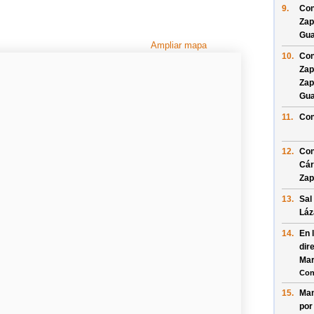
9.
Con
Zap
Gua
Ampliar mapa
10.
Con
Zap
Zap
Gua
11.
Con
12.
Con
Cár
Zap
13.
Sal
Láz
14.
En 
dir
Mar
Con
15.
Man
po