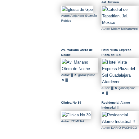
Jal. Mexico
Autor: Alejandro Guzmán
Robles
Autor: Miriam Mohammed
Av. Mariano Otero de
Hotel Vista Express
Noche
Plaza del Sol
Guadalajara Atardecer
Autor: ▓ ☻ galloelprimo
☻ ▓
Autor: ▓ ☻ galloelprimo
☻ ▓
Clinica No 39
Residencial Alamo
Industrial !!
Autor: YOMERA
Autor: DARIO PACHECO