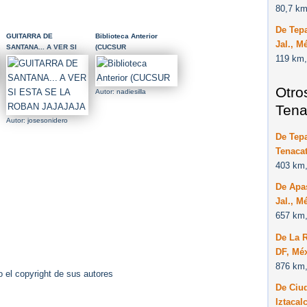
80,7 km
De Tepa
GUITARRA DE
Biblioteca Anterior
Jal., M
SANTANA... A VER SI
(CUCSUR
119 km,
ESTA SE LA ROBAN
JAJAJAJA
Otro
Autor: nadiesilla
Tena
Autor: josesonidero
De Tepa
Tenacat
403 km,
De Apas
Jal., M
657 km,
De La 
DF, Méx
876 km,
 el copyright de sus autores
De Ciud
Iztacal