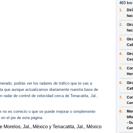
403 km 
1.
Dir
hac
2.
Gir
hac
3.
Gir
Cal
4.
Gir
Ces
5.
Con
Her
6.
Gir
erado, podrás ver los radares de tráfico que te vas a
Cal
enta que aunque actualizamos diariamente nuestra base de
ún radar de control de velocidad cerca de Tenacatita, Jal.,
7.
Con
Car
ue no es correcto o que se puede mejorar o simplemente
8.
Man
bif
 en el pie de esta página.
- G
e Morelos, Jal., México y Tenacatita, Jal., México
Car