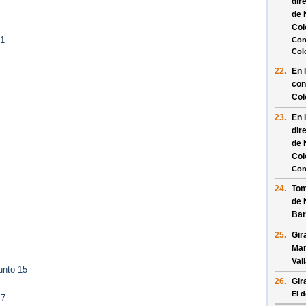
dir
de 
Col
 1
Con
Col
22.
En 
con
Col
23.
En 
dir
de 
Col
Con
24.
Tom
de 
Bar
25.
Gir
Man
Val
unto 15
26.
Gir
El d
17