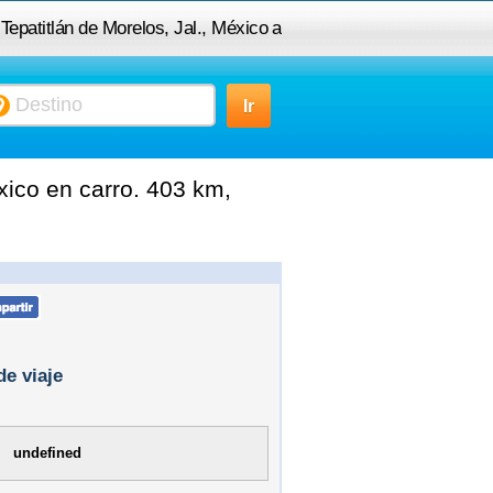
 Tepatitlán de Morelos, Jal., México a
Tenacatita, Jal., México
xico en carro. 403 km,
de viaje
undefined