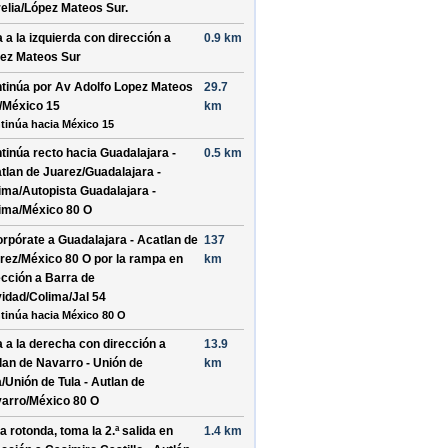
elia/López Mateos Sur
.
a a la
izquierda
con dirección a
0.9 km
ez Mateos Sur
tinúa por
Av Adolfo Lopez Mateos
29.7
/México 15
km
tinúa hacia México 15
tinúa recto hacia
Guadalajara -
0.5 km
tlan de Juarez/Guadalajara -
ima/Autopista Guadalajara -
ima/México 80 O
orpórate a
Guadalajara - Acatlan de
137
rez/México 80 O
por la rampa en
km
ección a
Barra de
idad/Colima/Jal 54
tinúa hacia México 80 O
a a la
derecha
con dirección a
13.9
lan de Navarro - Unión de
km
a/Unión de Tula - Autlan de
arro/México 80 O
la rotonda, toma la
2.ª
salida en
1.4 km