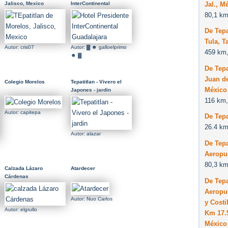
Jal., M
Jalisco, Mexico
InterContinental
Guadalajara
80,1 km
De Tepa
Tula, T
Autor: cris07
Autor: ▓ ☻ galloelprimo
459 km,
☻ ▓
De Tepa
Juan de
Colegio Morelos
Tepatitlan - Vivero el
México
Japones - jardin
116 km,
Autor: capitepa
De Tepa
26.4 km
Autor: alazar
De Tepa
Aeropue
80,3 km
Calzada Lázaro
Atardecer
Cárdenas
De Tepa
Aeropue
Autor: Nuo Carlos
y Costi
Autor: elgrullo
Km 17.5
México