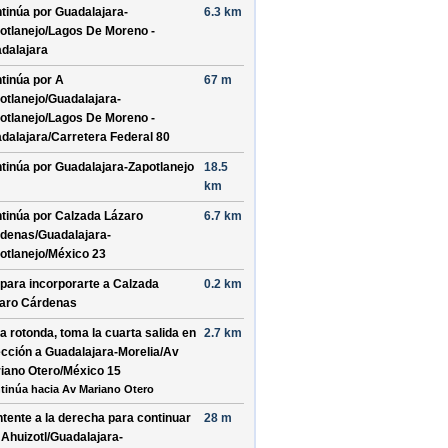
tinúa por
Guadalajara-
6.3 km
otlanejo/Lagos De Moreno -
dalajara
tinúa por
A
67 m
otlanejo/Guadalajara-
otlanejo/Lagos De Moreno -
dalajara/Carretera Federal 80
tinúa por
Guadalajara-Zapotlanejo
18.5
km
tinúa por
Calzada Lázaro
6.7 km
denas/Guadalajara-
otlanejo/México 23
 para incorporarte a
Calzada
0.2 km
aro Cárdenas
la rotonda, toma la
cuarta
salida en
2.7 km
ección a
Guadalajara-Morelia/Av
iano Otero/México 15
tinúa hacia Av Mariano Otero
tente a la
derecha
para continuar
28 m
r
Ahuizotl/Guadalajara-