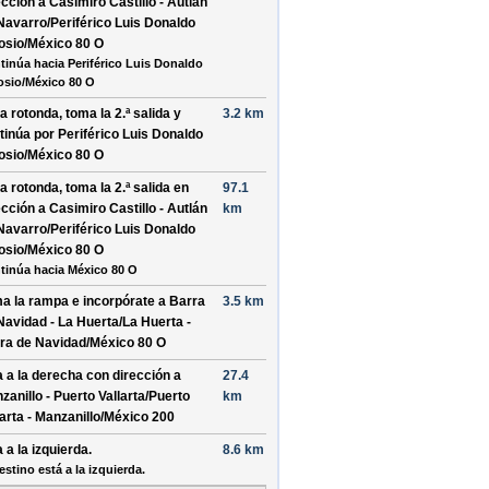
ección a
Casimiro Castillo - Autlán
Navarro/Periférico Luis Donaldo
osio/México 80 O
tinúa hacia Periférico Luis Donaldo
osio/México 80 O
la rotonda, toma la
2.ª
salida y
3.2 km
tinúa por
Periférico Luis Donaldo
osio/México 80 O
la rotonda, toma la
2.ª
salida en
97.1
ección a
Casimiro Castillo - Autlán
km
Navarro/Periférico Luis Donaldo
osio/México 80 O
tinúa hacia México 80 O
a la rampa e incorpórate a
Barra
3.5 km
Navidad - La Huerta/La Huerta -
ra de Navidad/México 80 O
a a la
derecha
con dirección a
27.4
zanillo - Puerto Vallarta/Puerto
km
larta - Manzanillo/México 200
a a la
izquierda
.
8.6 km
estino está a la izquierda.