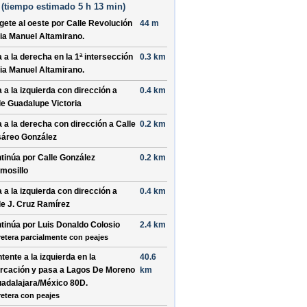
(
tiempo estimado
5 h 13 min)
ígete al
oeste
por
Calle Revolución
44 m
ia
Manuel Altamirano
.
a a la
derecha
en la 1ª intersección
0.3 km
ia
Manuel Altamirano
.
a a la
izquierda
con dirección a
0.4 km
le Guadalupe Victoria
a a la
derecha
con dirección a
Calle
0.2 km
áreo González
tinúa por
Calle González
0.2 km
mosillo
a a la
izquierda
con dirección a
0.4 km
le J. Cruz Ramírez
tinúa por
Luis Donaldo Colosio
2.4 km
retera parcialmente con peajes
tente a la
izquierda
en la
40.6
urcación y pasa a
Lagos De Moreno
km
uadalajara/México 80D
.
retera con peajes