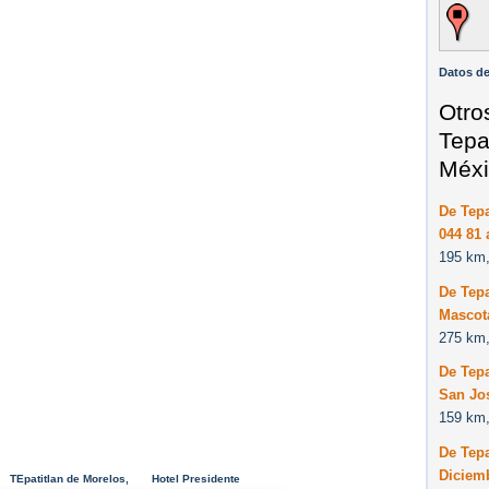
Datos de
Otro
Tepa
Méxi
De Tepa
044 81 
195 km,
De Tepa
Mascota
275 km,
De Tepa
San Jos
159 km,
De Tepa
Diciemb
TEpatitlan de Morelos,
Hotel Presidente