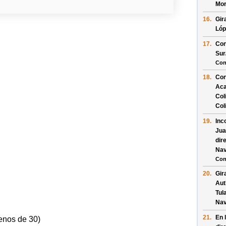
Mor
16.
Gir
Lóp
17.
Con
Sur
Con
18.
Con
Aca
Col
Col
19.
Inc
Jua
dir
Nav
Con
20.
Gir
Aut
Tul
Nav
21.
En 
enos de 30)