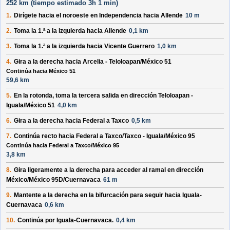
252 km (
tiempo estimado
3h 1 min)
1.
Dirígete hacia el
noroeste
en
Independencia
hacia
Allende
10 m
2.
Toma la 1.ª a la
izquierda
hacia
Allende
0,1 km
3.
Toma la 1.ª a la
izquierda
hacia
Vicente Guerrero
1,0 km
4.
Gira a la
derecha
hacia
Arcelia - Teloloapan/México 51
Continúa hacia México 51
59,6 km
5.
En la rotonda, toma la
tercera
salida en dirección
Teloloapan -
Iguala/México 51
4,0 km
6.
Gira a la
derecha
hacia
Federal a Taxco
0,5 km
7.
Continúa recto hacia
Federal a Taxco/Taxco - Iguala/México 95
Continúa hacia Federal a Taxco/México 95
3,8 km
8.
Gira ligeramente a la
derecha
para acceder al ramal en dirección
México/México 95D/Cuernavaca
61 m
9.
Mantente a la
derecha
en la bifurcación para seguir hacia
Iguala-
Cuernavaca
0,6 km
10.
Continúa por
Iguala-Cuernavaca
.
0,4 km