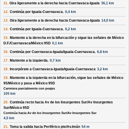
11.
Gira ligeramente a la
derecha
hacia
Cuernavaca-Iguala
36,1 km
12.
Continúa por
Iguala-Cuernavaca
.
0,4 km
13.
Gira ligeramente a la
derecha
hacia
Cuernavaca-Iguala
14,0 km
14.
Continúa por
Iguala-Cuernavaca
.
0,2 km
15.
Mantente a la
derecha
en la bifurcación y sigue las señales de
México
D.F./Cuernavaca/México 95D
0,1 km
16.
Continúa por
Cuernavaca-Iguala/Iguala-Cuernavaca
.
6,8 km
17.
Mantente a la
izquierda
.
0,7 km
18.
Incorpórate a
Cuernavaca-Iguala/Iguala-Cuernavaca
3,2 km
19.
Mantente a la
izquierda
en la bifurcación, sigue las señales de
México
95/México
y pasa a
México 95D
Carretera parcialmente con peajes
105 km
20.
Continúa recto hacia
Av de los Insurgentes Sur/Av Insurgentes
Sur/México 95D
Continúa hacia Av de los Insurgentes Sur/Av Insurgentes Sur
4,5 km
21.
Toma la salida hacia
Periférico pte/Av.Imán
54 m