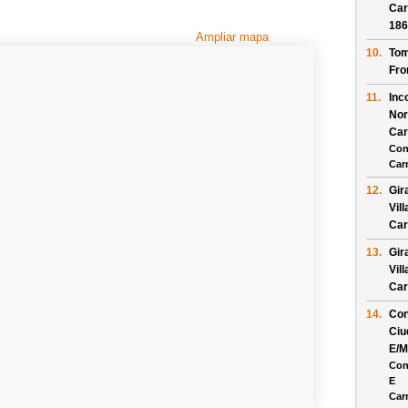
Car
186
Ampliar mapa
10.
Tom
Fro
11.
Inc
Nor
Car
Con
Car
12.
Gir
Vil
Car
13.
Gir
Vil
Car
14.
Con
Ciu
E/M
Con
E
Car