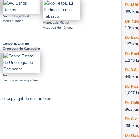
De MA
406 km,
Autor: Harry Alberto
De Yuc
Moreno Torres
Autor: Luis Miguel
176 km,
Vázquez Hernández
De Esc
127 km,
Centro Estatal de
Oncología de Campeche
De Pac
1,149 k
De XA
o
Autor:
945 km,
cienporcientocampechano
De Poz
1,097 k
 el copyright de sus autores
De Cal
86.2 km
De C.d
208 km,
De Oax