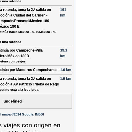
a una rotonda
la rotonda, toma la
2.ª
salida en
161
ección a
Ciudad del Carmen -
km
mpotón/Pronasol/Mexico 180
éxico 180 E
tinúa hacia Mexico 180 E/México 180
a una rotonda
tinúa por
Campeche-Villa
39.3
ero/México 180D
km
retera con peajes
tinúa por
Maestros Campechanos
1.6 km
la rotonda, toma la
2.ª
salida en
1.9 km
ección a
Av Patricio Trueba de Regil
estino está a la izquierda.
undefined
l mapa ©2014 Google, INEGI
s viajes con origen en