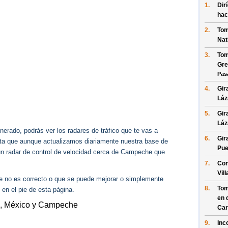
1.
Dir
hac
2.
Tom
Nat
3.
Tom
Gre
Pas
4.
Gir
Láz
5.
Gir
Láz
erado, podrás ver los radares de tráfico que te vas a
6.
Gir
enta que aunque actualizamos diariamente nuestra base de
Pue
gún radar de control de velocidad cerca de Campeche que
7.
Con
Vil
ue no es correcto o que se puede mejorar o simplemente
8.
Tom
 en el pie de esta página.
en 
B, México y Campeche
Ca
9.
Inc