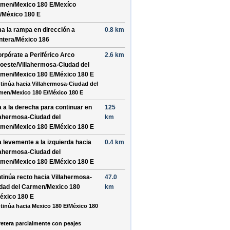
men/Mexico 180 E/Mexíco
/México 180 E
a la rampa en dirección a
0.8 km
ntera/México 186
orpórate a
Periférico Arco
2.6 km
oeste/Villahermosa-Ciudad del
men/Mexico 180 E/México 180 E
tinúa hacia Villahermosa-Ciudad del
men/Mexico 180 E/México 180 E
a a la
derecha
para continuar en
125
lahermosa-Ciudad del
km
men/Mexico 180 E/México 180 E
a levemente a la
izquierda
hacia
0.4 km
lahermosa-Ciudad del
men/Mexico 180 E/México 180 E
tinúa recto hacia
Villahermosa-
47.0
dad del Carmen/Mexico 180
km
éxico 180 E
tinúa hacia Mexico 180 E/México 180
retera parcialmente con peajes