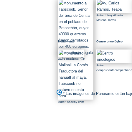
Centla en el poblado de
Potonchán, cuyos
40000 guerreros fueron
derrotados por 400
Autor: Harry Alberto
europeos. Este señor le
Moreno Torres
regaló a la esclava Ce
Malinalli a Cortés.
Traductora del nahuatl
al maya. Tabscoob no
Monumento
Centro oncológico
estuvo en esta área.
Autor: tiberioc
Autor:
cienporcientocampechan
* Las imágenes de Panoramio están bajo
Autor: speedy knife