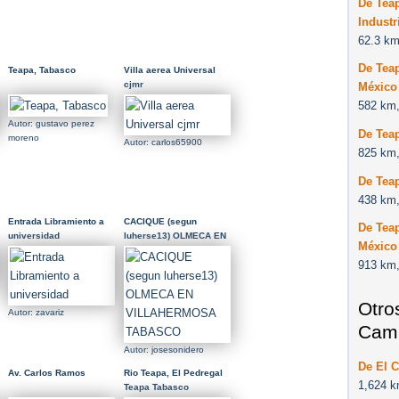
De Tea
Industr
62.3 km
De Tea
Teapa, Tabasco
Villa aerea Universal
cjmr
México
582 km,
Autor: gustavo perez
De Teap
moreno
Autor: carlos65900
825 km,
De Tea
438 km,
Entrada Libramiento a
CACIQUE (segun
De Tea
universidad
luherse13) OLMECA EN
México
VILLAHERMOSA
913 km,
TABASCO
Otro
Autor: zavariz
Cam
Autor: josesonidero
De El 
Av. Carlos Ramos
Rio Teapa, El Pedregal
1,624 k
Teapa Tabasco