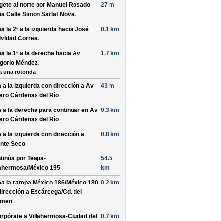
ígete al
norte
por
Manuel Rosado
27 m
ia
Calle Simon Sarlat Nova
.
a la 2ª a la
izquierda
hacia
José
0.1 km
ividad Correa
.
a la 1ª a la
derecha
hacia
Av
1.7 km
gorio Méndez
.
a una rotonda
a a la
izquierda
con dirección a
Av
43 m
aro Cárdenas del Río
a a la
derecha
para continuar en
Av
0.3 km
aro Cárdenas del Río
a a la
izquierda
con dirección a
0.8 km
nte Seco
tinúa por
Teapa-
54.5
lahermosa/México 195
km
a la rampa
México 186/México 180
0.2 km
dirección a
Escárcega/Cd. del
rmen
orpórate a
Villahermosa-Ciudad del
0.7 km