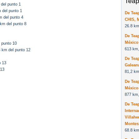
Teap
del punto 1
 del punto 1
De Teap
m del punto 4
CHIS, 
km del punto 8
26.8 km
De Teap
México
 punto 10
613 km,
 km del punto 12
De Tea
o 13
Galean
 13
81,2 km
De Tea
México
877 km,
De Tea
Interna
Villah
Montes
68.8 km