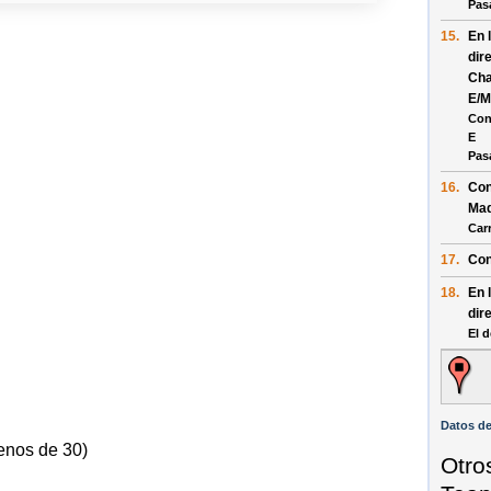
Pas
15.
En 
dir
Cha
E/M
Con
E
Pas
16.
Con
Mad
Car
17.
Con
18.
En 
dir
El d
Datos de
enos de 30)
Otro