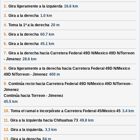
2.
Gira ligeramente a la izquierda
16.6 km
3.
Gira a la derecha
1.0 km
4.
Toma la 1ª a la derecha
20 m
5.
Gira a la derecha
60.7 km
6.
Gira a la derecha
45.1 km
7.
Gira a la derecha hacia
Carretera Federal 49D N/
Mexico 49D N/
Torreon
- Jimenez
28.6 km
8.
Gira ligeramente a la derecha hacia
Carretera Federal 49D N/
Mexico
49D N/
Torreon - Jimenez
400 m
9.
Continúa recto hacia
Carretera Federal 49D N/
Mexico 49D N/
Torreon -
Jimenez
Continúa hacia Torreon - Jimenez
45.5 km
10.
Toma el ramal e incorpórate a
Carretera Federal 45/
Mexico 45
3.4 km
11.
Gira a la izquierda hacia
Chihuahua 73
49.8 km
12.
Gira a la izquierda.
3.3 km
13.
Gira a la derecha
84 m