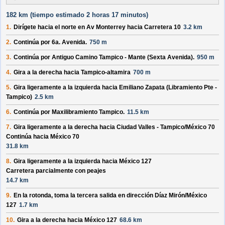
182 km (
tiempo estimado
2 horas 17 minutos)
1.
Dirígete hacia el
norte
en
Av Monterrey
hacia
Carretera 10
3.2 km
2.
Continúa por
6a. Avenida
.
750 m
3.
Continúa por
Antiguo Camino Tampico - Mante (Sexta Avenida)
.
950 m
4.
Gira a la derecha hacia
Tampico-altamira
700 m
5.
Gira ligeramente a la izquierda hacia
Emiliano Zapata (Libramiento Pte -
Tampico)
2.5 km
6.
Continúa por
Maxilibramiento Tampico
.
11.5 km
7.
Gira ligeramente a la derecha hacia
Ciudad Valles - Tampico/
México 70
Continúa hacia México 70
31.8 km
8.
Gira ligeramente a la izquierda hacia
México 127
Carretera parcialmente con peajes
14.7 km
9.
En la rotonda, toma la
tercera
salida en dirección
Díaz Mirón/
México
127
1.7 km
10.
Gira a la derecha hacia
México 127
68.6 km