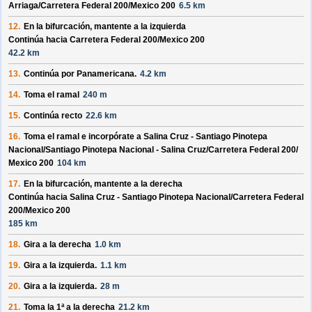
Arriaga/
Carretera Federal 200/
Mexico 200
6.5 km
12.
En la bifurcación, mantente a la izquierda
Continúa hacia Carretera Federal 200/
Mexico 200
42.2 km
13.
Continúa por
Panamericana
.
4.2 km
14.
Toma el ramal
240 m
15.
Continúa recto
22.6 km
16.
Toma el ramal e incorpórate a
Salina Cruz - Santiago Pinotepa
Nacional/
Santiago Pinotepa Nacional - Salina Cruz/
Carretera Federal 200/
Mexico 200
104 km
17.
En la bifurcación, mantente a la derecha
Continúa hacia Salina Cruz - Santiago Pinotepa Nacional/
Carretera Federal
200/
Mexico 200
185 km
18.
Gira a la derecha
1.0 km
19.
Gira a la izquierda.
1.1 km
20.
Gira a la izquierda.
28 m
21.
Toma la 1ª a la derecha
21.2 km