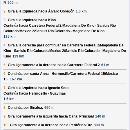
P.
900 m
2.
Gira a la izquierda hacia
Álvaro Obregón
1.6 km
3.
Gira a la izquierda hacia
Kino
Continúa hacia Carretera Federal 2/
Magdalena De Kino - Sanluis Rio
Colorado/
Mexico 2/
Sanluis Rio Colorado - Magdalena De Kino
135 km
4.
Gira a la derecha para continuar en
Carretera Federal 2/
Magdalena De
Kino - Sanluis Rio Colorado/
Mexico 2/
Sanluis Rio Colorado - Magdalena De
Kino
119 km
5.
Gira ligeramente a la derecha hacia
Carretera Federal 2
61 m
6.
Continúa por
santa Anna - Hermosillo/
Carretera Federal 15/
Mexico
15
.
167 km
7.
Gira a la izquierda hacia
Ignacio Soto
Continúa hacia Hermosillo - Guaymas
1.5 km
8.
Continúa por
Sinaloa
.
650 m
9.
Gira ligeramente a la izquierda hacia
Canal Principal
140 m
10.
Gira ligeramente a la derecha hacia
Periférico Ote
800 m