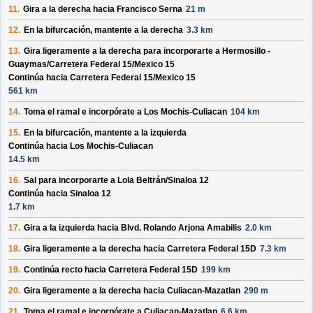
11.
Gira a la derecha hacia
Francisco Serna
21 m
12.
En la bifurcación, mantente a la derecha
3.3 km
13.
Gira ligeramente a la derecha para incorporarte a
Hermosillo -
Guaymas/
Carretera Federal 15/
Mexico 15
Continúa hacia Carretera Federal 15/
Mexico 15
561 km
14.
Toma el ramal e incorpórate a
Los Mochis-Culiacan
104 km
15.
En la bifurcación, mantente a la izquierda
Continúa hacia Los Mochis-Culiacan
14.5 km
16.
Sal para incorporarte a
Lola Beltrán/
Sinaloa 12
Continúa hacia Sinaloa 12
1.7 km
17.
Gira a la izquierda hacia
Blvd. Rolando Arjona Amabilis
2.0 km
18.
Gira ligeramente a la derecha hacia
Carretera Federal 15D
7.3 km
19.
Continúa recto hacia
Carretera Federal 15D
199 km
20.
Gira ligeramente a la derecha hacia
Culiacan-Mazatlan
290 m
21.
Toma el ramal e incorpórate a
Culiacan-Mazatlan
6.6 km