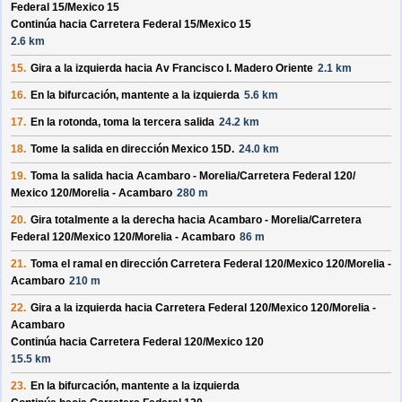
Federal 15/
Mexico 15
Continúa hacia Carretera Federal 15/
Mexico 15
2.6 km
15.
Gira a la izquierda hacia
Av Francisco I. Madero Oriente
2.1 km
16.
En la bifurcación, mantente a la izquierda
5.6 km
17.
En la rotonda, toma la
tercera
salida
24.2 km
18.
Tome la salida en dirección
Mexico 15D
.
24.0 km
19.
Toma la salida hacia
Acambaro - Morelia/
Carretera Federal 120/
Mexico 120/
Morelia - Acambaro
280 m
20.
Gira totalmente a la derecha hacia
Acambaro - Morelia/
Carretera
Federal 120/
Mexico 120/
Morelia - Acambaro
86 m
21.
Toma el ramal en dirección
Carretera Federal 120/
Mexico 120/
Morelia -
Acambaro
210 m
22.
Gira a la izquierda hacia
Carretera Federal 120/
Mexico 120/
Morelia -
Acambaro
Continúa hacia Carretera Federal 120/
Mexico 120
15.5 km
23.
En la bifurcación, mantente a la izquierda