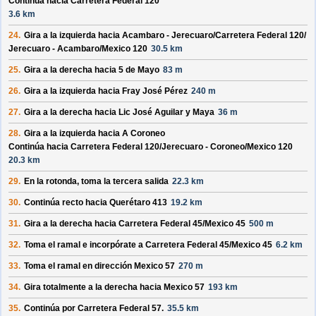
Continúa hacia Carretera Federal 120
3.6 km
24.
Gira a la izquierda hacia
Acambaro - Jerecuaro/
Carretera Federal 120/
Jerecuaro - Acambaro/
Mexico 120
30.5 km
25.
Gira a la derecha hacia
5 de Mayo
83 m
26.
Gira a la izquierda hacia
Fray José Pérez
240 m
27.
Gira a la derecha hacia
Lic José Aguilar y Maya
36 m
28.
Gira a la izquierda hacia
A Coroneo
Continúa hacia Carretera Federal 120/
Jerecuaro - Coroneo/
Mexico 120
20.3 km
29.
En la rotonda, toma la
tercera
salida
22.3 km
30.
Continúa recto hacia
Querétaro 413
19.2 km
31.
Gira a la derecha hacia
Carretera Federal 45/
Mexico 45
500 m
32.
Toma el ramal e incorpórate a
Carretera Federal 45/
Mexico 45
6.2 km
33.
Toma el ramal en dirección
Mexico 57
270 m
34.
Gira totalmente a la derecha hacia
Mexico 57
193 km
35.
Continúa por
Carretera Federal 57
.
35.5 km