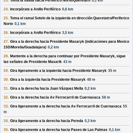
23.
Toma la salida hacia
Periferico Norte/Querétaro
0,1 km
24.
Incorpórate a
Anillo Periférico
0,6 km
25.
Toma el ramal
Sotelo
de la
izquierda
en dirección
Queretatro/Periferico
Norte
0,1 km
26.
Incorpórate a
Anillo Periférico
3,5 km
27.
Gira a la
derecha
hacia
Presidente Masaryk
(indicaciones para
Mexico
15D/Morelia/Guadalajara
)
0,2 km
28.
Mantente a la
derecha
para continuar por
Presidente Masaryk
, sigue
las señales de
Presidente Masarik
43 m
29.
Gira ligeramente a la
izquierda
hacia
Presidente Masaryk
35 m
30.
Gira a la
izquierda
hacia
Presidente Masaryk
48 m
31.
Gira a la
derecha
hacia
Juan Vázquez Mella
0,2 km
32.
Gira a la
derecha
hacia
Av Ferrocarril de Cuernavaca
58 m
33.
Gira ligeramente a la
derecha
hacia
Av Ferrocarril de Cuernavaca
55
m
34.
Gira ligeramente a la
derecha
hacia
Pereda
0,3 km
35.
Gira ligeramente a la
derecha
hacia
Paseo de Las Palmas
0,1 km