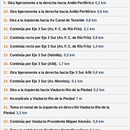
9.
Gira ligeramente a la
derecha
hacia
Anillo Periférico
0,2 km
10.
Gira ligeramente a la
derecha
hacia
Anillo Periférico
0,6 km
11.
Gira a la
izquierda
hacia
Av Canal de Tezontle
0,6 km
12.
Continúa por
Eje 3 Sur (Av. F. C. de Río Frío)
.
0,1 km
13.
Continúa recto por
Eje 3 Sur (Av. F. C. de Río Frío)
0,9 km
14.
Continúa recto por
Eje 3 Sur (Av. F. C. de Río Frío)
1,4 km
15.
Continúa por
Eje 3 Sur (Vainilla)
.
0,5 km
16.
Continúa por
Eje 3 Sur (Añil)
.
1,7 km
17.
Gira ligeramente a la
derecha
hacia
Eje 3 Sur Añil
0,6 km
18.
Continúa por
Eje 3 Sur (Av. Morelos)
.
0,1 km
19.
Gira a la
izquierda
hacia
Viaducto Rio de la Piedad
0,2 km
20.
Incorpórate a
Viaducto Rio de la Piedad
7 m
21.
Toma el ramal de la
izquierda
en dirección
Viaducto Rio de la
Piedad
3,3 km
22.
Continúa por
Viaducto Presidente Miguel Alemán
.
5,8 km