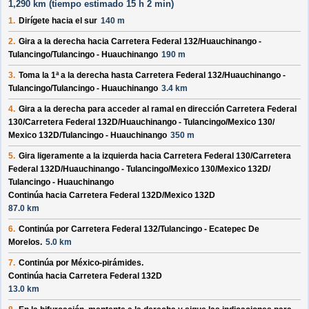
1,290 km (
tiempo estimado
15 h 2 min)
1.
Dirígete hacia el
sur
140 m
2.
Gira a la derecha hacia
Carretera Federal 132/
Huauchinango -
Tulancingo/
Tulancingo - Huauchinango
190 m
3.
Toma la 1ª a la derecha hasta
Carretera Federal 132/
Huauchinango -
Tulancingo/
Tulancingo - Huauchinango
3.4 km
4.
Gira a la derecha para acceder al ramal en dirección
Carretera Federal
130/
Carretera Federal 132D/
Huauchinango - Tulancingo/
Mexico 130/
Mexico 132D/
Tulancingo - Huauchinango
350 m
5.
Gira ligeramente a la izquierda hacia
Carretera Federal 130/
Carretera
Federal 132D/
Huauchinango - Tulancingo/
Mexico 130/
Mexico 132D/
Tulancingo - Huauchinango
Continúa hacia Carretera Federal 132D/
Mexico 132D
87.0 km
6.
Continúa por
Carretera Federal 132/
Tulancingo - Ecatepec De
Morelos
.
5.0 km
7.
Continúa por
México-pirámides
.
Continúa hacia Carretera Federal 132D
13.0 km