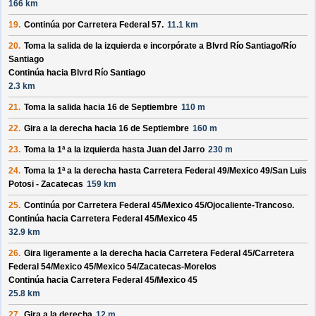
166 km
19.
Continúa por
Carretera Federal 57
.
11.1 km
20.
Toma la salida de la izquierda e incorpórate a
Blvrd Río Santiago/
Río
Santiago
Continúa hacia Blvrd Río Santiago
2.3 km
21.
Toma la salida hacia
16 de Septiembre
110 m
22.
Gira a la derecha hacia
16 de Septiembre
160 m
23.
Toma la 1ª a la izquierda hasta
Juan del Jarro
230 m
24.
Toma la 1ª a la derecha hasta
Carretera Federal 49/
Mexico 49/
San Luis
Potosi - Zacatecas
159 km
25.
Continúa por
Carretera Federal 45/
Mexico 45/
Ojocaliente-Trancoso
.
Continúa hacia Carretera Federal 45/
Mexico 45
32.9 km
26.
Gira ligeramente a la derecha hacia
Carretera Federal 45/
Carretera
Federal 54/
Mexico 45/
Mexico 54/
Zacatecas-Morelos
Continúa hacia Carretera Federal 45/
Mexico 45
25.8 km
27.
Gira a la derecha
12 m