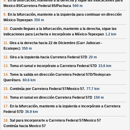
8.
En la bifurcación, mantente a la derecha y sigue las indicaciones para
Mexico 85/
Carretera Federal 85/
Pachuca
500 m
9.
En la bifurcación, mantente a la izquierda para continuar en dirección
México-Tepexpan
350 m
10.
Cuando llegues a la bifurcación, mantente a la derecha, sigue las
indicaciones para
Lecheria
e incorpórate a
México-Tepexpan
1.2 km
11.
Gira a la derecha hacia
22 de Diciembre (Carr Jaltocan -
Ecatepec)
350 m
12.
Gira a la izquierda hacia
Carretera Federal 57D
20 m
13.
Toma el ramal e incorpórate a
Carretera Federal 57D
33.6 km
14.
Tome la salida en dirección
Carretera Federal 57D/
Teoloycan-
Querétaro
.
60.6 km
15.
Continúa por
Carretera Federal 57/
Mexico 57
.
77.7 km
16.
Toma el ramal en dirección
Carretera Federal 57D
150 m
17.
En la bifurcación, mantente a la izquierda e incorpórate a
Carretera
Federal 57D
36.9 km
18.
Sal para incorporarte a
Carretera Federal 57/
Mexico 57
Continúa hacia Mexico 57