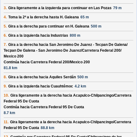
3.
Gira ligeramente a la izquierda para continuar en
Las Pozas
79 m
4.
Toma la 2ª a la derecha hasta
H. Galeana
65 m
5.
Gira a la derecha para continuar en
H. Galeana
500 m
6.
Gira a la izquierda hacia
Industrias
800 m
7.
Gira a la derecha hacia
San Jeronimo De Juarez - Tecpan De Galena/
Tecpan De Galena - San Jeronimo De Juarez/
Carretera Federal 200/
Mexico 200
Continúa hacia Carretera Federal 200/
Mexico 200
81.8 km
8.
Gira a la derecha hacia
Aquiles Serdán
500 m
9.
Gira a la izquierda hacia
Cuauhtémoc
4.2 km
10.
Gira ligeramente a la derecha hacia
Acapulco-Chilpancingo/
Carretera
Federal 95 De Cuota
Continúa hacia Carretera Federal 95 De Cuota
8.7 km
11.
Gira ligeramente a la derecha hacia
Acapulco-Chilpancingo/
Carretera
Federal 95 De Cuota
88.8 km