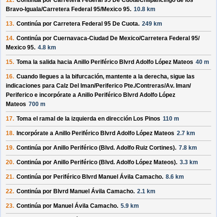
12.
Continúa por
Carretera Federal 95 De Cuota/
Chilpancingo de los
Bravo-Iguala/
Carretera Federal 95/
Mexico 95
.
10.8 km
13.
Continúa por
Carretera Federal 95 De Cuota
.
249 km
14.
Continúa por
Cuernavaca-Ciudad De Mexico/
Carretera Federal 95/
Mexico 95
.
4.8 km
15.
Toma la salida hacia
Anillo Periférico Blvrd Adolfo López Mateos
40 m
16.
Cuando llegues a la bifurcación, mantente a la derecha, sigue las
indicaciones para
Calz Del Iman/
Periferico Pte./
Contreras/
Av. Iman/
Periferico
e incorpórate a
Anillo Periférico Blvrd Adolfo López
Mateos
700 m
17.
Toma el ramal de la izquierda en dirección
Los Pinos
110 m
18.
Incorpórate a
Anillo Periférico Blvrd Adolfo López Mateos
2.7 km
19.
Continúa por
Anillo Periférico (Blvd. Adolfo Ruiz Cortines)
.
7.8 km
20.
Continúa por
Anillo Periférico (Blvd. Adolfo López Mateos)
.
3.3 km
21.
Continúa por
Periférico Blvrd Manuel Ávila Camacho
.
8.6 km
22.
Continúa por
Blvrd Manuel Ávila Camacho
.
2.1 km
23.
Continúa por
Manuel Ávila Camacho
.
5.9 km