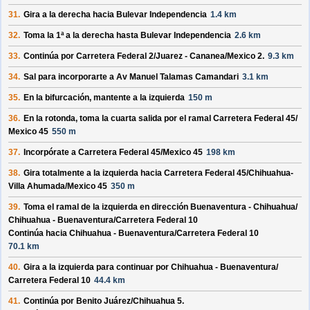
31.
Gira a la derecha hacia
Bulevar Independencia
1.4 km
32.
Toma la 1ª a la derecha hasta
Bulevar Independencia
2.6 km
33.
Continúa por
Carretera Federal 2/
Juarez - Cananea/
Mexico 2
.
9.3 km
34.
Sal para incorporarte a
Av Manuel Talamas Camandari
3.1 km
35.
En la bifurcación, mantente a la izquierda
150 m
36.
En la rotonda, toma la
cuarta
salida por el ramal
Carretera Federal 45/
Mexico 45
550 m
37.
Incorpórate a
Carretera Federal 45/
Mexico 45
198 km
38.
Gira totalmente a la izquierda hacia
Carretera Federal 45/
Chihuahua-
Villa Ahumada/
Mexico 45
350 m
39.
Toma el ramal de la izquierda en dirección
Buenaventura - Chihuahua/
Chihuahua - Buenaventura/
Carretera Federal 10
Continúa hacia Chihuahua - Buenaventura/
Carretera Federal 10
70.1 km
40.
Gira a la izquierda para continuar por
Chihuahua - Buenaventura/
Carretera Federal 10
44.4 km
41.
Continúa por
Benito Juárez/
Chihuahua 5
.