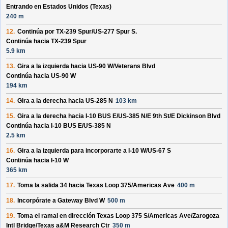
Entrando en Estados Unidos (Texas)
240 m
12.
Continúa por
TX-239 Spur/
US-277 Spur S
.
Continúa hacia TX-239 Spur
5.9 km
13.
Gira a la izquierda hacia
US-90 W/
Veterans Blvd
Continúa hacia US-90 W
194 km
14.
Gira a la derecha hacia
US-285 N
103 km
15.
Gira a la derecha hacia
I-10 BUS E/
US-385 N/
E 9th St/
E Dickinson Blvd
Continúa hacia I-10 BUS E/
US-385 N
2.5 km
16.
Gira a la izquierda para incorporarte a
I-10 W/
US-67 S
Continúa hacia I-10 W
365 km
17.
Toma la salida
34
hacia
Texas Loop 375/
Americas Ave
400 m
18.
Incorpórate a
Gateway Blvd W
500 m
19.
Toma el ramal en dirección
Texas Loop 375 S/
Americas Ave/
Zarogoza
Intl Bridge/
Texas a&M Research Ctr
350 m