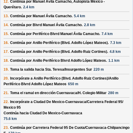
12.
Continúa por
Manuel Ávila Camacho, Autopista México -
Querétaro
.
2.4 km
13.
Continúa por
Manuel Ávila Camacho
.
5.4 km
14.
Continúa por
Blvrd Manuel Ávila Camacho
.
2.8 km
15.
Continúa por
Periférico Blvrd Manuel Ávila Camacho
.
7.4 km
16.
Continúa por
Anillo Periférico (Blvd. Adolfo López Mateos)
.
7.3 km
17.
Continúa por
Anillo Periférico (Blvd. Adolfo Ruiz Cortines)
.
4.8 km
18.
Continúa por
Anillo Periférico Blvrd Adolfo López Mateos
.
1.1 km
19.
Toma la salida hacia
Sta. Teresa/
Insurgentes Sur
220 m
20.
Incorpórate a
Anillo Periférico (Blvd. Adolfo Ruiz Cortines)/
Anillo
Periférico Blvrd Adolfo López Mateos
650 m
21.
Toma el ramal en dirección
Cuernavaca/
H. Colegio Militar
280 m
22.
Incorpórate a
Ciudad De Mexico-Cuernavaca/
Carretera Federal 95/
Mexico 95
Continúa hacia Ciudad De Mexico-Cuernavaca
75.6 km
23.
Continúa por
Carretera Federal 95 De Cuota/
Cuernavaca-Chilpancingo