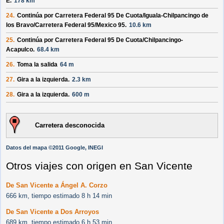
E
.
178 km
24.
Continúa por
Carretera Federal 95 De Cuota/
Iguala-Chilpancingo de
los Bravo/
Carretera Federal 95/
Mexico 95
.
10.6 km
25.
Continúa por
Carretera Federal 95 De Cuota/
Chilpancingo-
Acapulco
.
68.4 km
26.
Toma la salida
64 m
27.
Gira a la izquierda.
2.3 km
28.
Gira a la izquierda.
600 m
Carretera desconocida
Datos del mapa ©2011 Google, INEGI
Otros viajes con origen en San Vicente
De San Vicente a Ángel A. Corzo
666 km, tiempo estimado 8 h 14 min
De San Vicente a Dos Arroyos
689 km, tiempo estimado 6 h 53 min