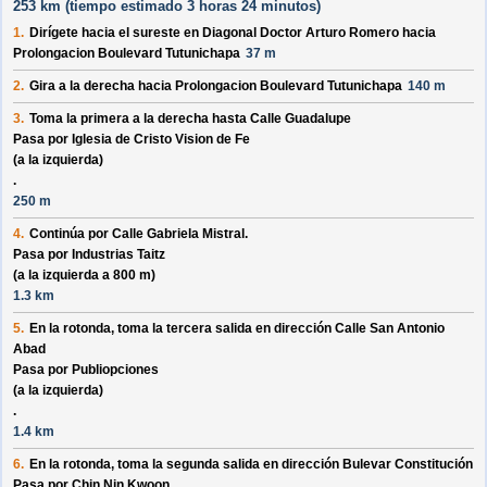
253 km (
tiempo estimado
3 horas 24 minutos)
1.
Dirígete hacia el
sureste
en
Diagonal Doctor Arturo Romero
hacia
Prolongacion Boulevard Tutunichapa
37 m
2.
Gira a la derecha hacia
Prolongacion Boulevard Tutunichapa
140 m
3.
Toma la primera a la derecha hasta
Calle Guadalupe
Pasa por
Iglesia de Cristo Vision de Fe
(a la izquierda)
.
250 m
4.
Continúa por
Calle Gabriela Mistral
.
Pasa por
Industrias Taitz
(a la izquierda a 800 m)
1.3 km
5.
En la rotonda, toma la
tercera
salida en dirección
Calle San Antonio
Abad
Pasa por
Publiopciones
(a la izquierda)
.
1.4 km
6.
En la rotonda, toma la
segunda
salida en dirección
Bulevar Constitución
Pasa por
Chin Nin Kwoon