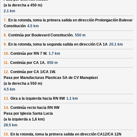
(a la derecha a 450 m)
2.1 km
7.
En la rotonda, toma la
primera
salida en dirección
Prolongación Bulevar
Constitución
4.5 km
8.
Continúa por
Boulevard Constitución
.
550 m
9.
En la rotonda, toma la
segunda
salida en dirección
CA 1A
20.1 km
10.
Continúa por
RN 7 W
.
1.7 km
11.
Continúa por
CA 1A
.
850 m
12.
Continúa por
CA 1/
CA 1W
.
Pasa por
Manufacturas Plasticas SA de CV Manuplast
(a la derecha a 550 m)
4.5 km
13.
Gira a la izquierda hacia
RN 9W
1.1 km
14.
Continúa recto hacia
RN 9W
Pasa por
Iglesia Santa Lucia
(a la izquierda a 1,6 km)
28.5 km
15.
En la rotonda, toma la
primera
salida en dirección
CA12/
CA 12N