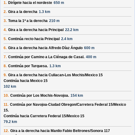
1.
Dirígete hacia el
nordeste
650 m
2.
Gira a la derecha
1.3 km
3.
Toma la 1ª a la derecha
210 m
4.
Gira a la derecha hacia
Principal
22.2 km
5.
Continúa recto hacia
Principal
2.4 km
6.
Gira a la derecha hacia
Alfredo Díaz Ángulo
600 m
7.
Continúa por
Camino a La Ciénaga de Casal
.
400 m
8.
Continúa por
Turquesa
.
1.3 km
9.
Gira a la derecha hacia
Culiacan-Los Mochis/
Mexico 15
Continúa hacia Mexico 15
102 km
10.
Continúa por
Los Mochis-Novojoa
.
154 km
11.
Continúa por
Navojoa-Ciudad Obregon/
Carretera Federal 15/
Mexico
15
.
Continúa hacia Carretera Federal 15/
Mexico 15
79.2 km
12.
Gira a la derecha hacia
Manlio Fabio Beltrones/
Sonora 117