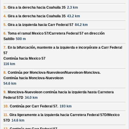
3.
Gira a la derecha hacia
Coahuila 35
2.3 km
4.
Gira a la derecha hacia
Coahuila 35
43.2 km
5.
Gira a la izquierda hacia
Carr Federal 57
84.2 km
6.
Toma el ramal
Mexico 57/
Carretera Federal 57
en dirección
Saltillo
500 m
7.
En la bifurcación, mantente a la izquierda e incorpórate a
Carr Federal
57
Continúa hacia Mexico 57
116 km
8.
Continúa por
Monclova-Nuevoleon/
Nuevoleon-Monclova
.
Continúa hacia Monclova-Nuevoleon
54.6 km
9.
Monclova-Nuevoleon
continúa hacia la izquierda hasta
Carretera
Federal 57D
34.0 km
10.
Continúa por
Carr Federal 57
.
193 km
11.
Gira ligeramente a la izquierda hacia
Carretera Federal 57D/
Mexico
57D
14.6 km