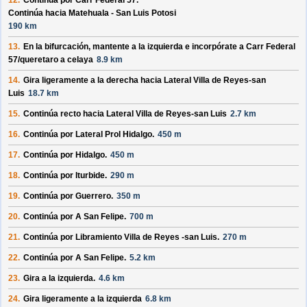
12.
Continúa por
Carr Federal 57
.
Continúa hacia Matehuala - San Luis Potosi
190 km
13.
En la bifurcación, mantente a la izquierda e incorpórate a
Carr Federal
57/
queretaro a celaya
8.9 km
14.
Gira ligeramente a la derecha hacia
Lateral Villa de Reyes-san
Luis
18.7 km
15.
Continúa recto hacia
Lateral Villa de Reyes-san Luis
2.7 km
16.
Continúa por
Lateral Prol Hidalgo
.
450 m
17.
Continúa por
Hidalgo
.
450 m
18.
Continúa por
Iturbide
.
290 m
19.
Continúa por
Guerrero
.
350 m
20.
Continúa por
A San Felipe
.
700 m
21.
Continúa por
Libramiento Villa de Reyes -san Luis
.
270 m
22.
Continúa por
A San Felipe
.
5.2 km
23.
Gira a la izquierda.
4.6 km
24.
Gira ligeramente a la izquierda
6.8 km