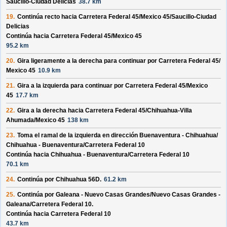
Saucillo-Ciudad Delicias
38.7 km
19.
Continúa recto hacia
Carretera Federal 45/
Mexico 45/
Saucillo-Ciudad
Delicias
Continúa hacia Carretera Federal 45/
Mexico 45
95.2 km
20.
Gira ligeramente a la derecha para continuar por
Carretera Federal 45/
Mexico 45
10.9 km
21.
Gira a la izquierda para continuar por
Carretera Federal 45/
Mexico
45
17.7 km
22.
Gira a la derecha hacia
Carretera Federal 45/
Chihuahua-Villa
Ahumada/
Mexico 45
138 km
23.
Toma el ramal de la izquierda en dirección
Buenaventura - Chihuahua/
Chihuahua - Buenaventura/
Carretera Federal 10
Continúa hacia Chihuahua - Buenaventura/
Carretera Federal 10
70.1 km
24.
Continúa por
Chihuahua 56D
.
61.2 km
25.
Continúa por
Galeana - Nuevo Casas Grandes/
Nuevo Casas Grandes -
Galeana/
Carretera Federal 10
.
Continúa hacia Carretera Federal 10
43.7 km