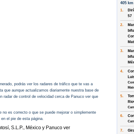
405 km 
1.
Dir
57
2.
Man
bif
Cor
Mat
3.
Man
bif
Méx
4.
Con
Lui
Con
erado, podrás ver los radares de tráfico que te vas a
Mat
enta que aunque actualizamos diariamente nuestra base de
5.
Tom
gún radar de control de velocidad cerca de Panuco ver que
Rio
Car
ue no es correcto o que se puede mejorar o simplemente
6.
Con
 en el pie de esta página.
Car
tosí, S.L.P., México y Panuco ver
7.
Gir