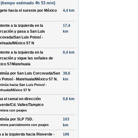
(
tiempo estimado
4h 53 min)
ígete hacia el
sureste
por
México
4,4 km
tente a la
izquierda
en la
17,4
urcación y pasa a
San Luis
km
covada/San Luis Potosí -
ehuala/México 57 N
tente a la
izquierda
en la
0,4 km
urcación y sigue las señales de
ico 57/Matehuala
tinúa por
San Luis Corcovada/San
38,6
s Potosí - Matehuala/México 57 N
.
km
tinúa hacia San Luis Potosí -
ehuala/México 57 N
a el ramal en dirección
0,6 km
verde/Cd. Valles/Tampico
retera con peajes
tinúa por
SLP 75D
.
103
retera parcialmente con peajes
km
a a la
izquierda
hacia
Rioverde -
106