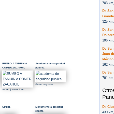
703 km,
De San 
Grande,
325 km,
De San 
Dolores
196 km,
De San 
Juan de
México
RUMBO A TAMUIN A
Academia de seguridad
162 km,
COMER ZACAHUIL
publica
De San 
791 km,
Autor: segusss
Otro
Autor: josesonidero
Panu
De Ciu
Sirena
Monumento a emiliano
zapata
430 km,