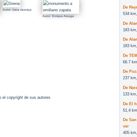
De Rey
Autor: mara skamiya
534 km,
Autor: Enrique Ateaga
De Ala
183 km,
De Ala
183 km,
De TE
66.7 km
De Poza
237 km,
De Nara
133 km,
 el copyright de sus autores
De El h
51,4 km
De San 
ver
405 km,