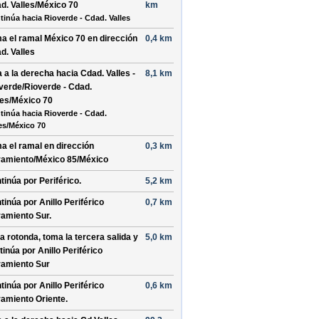
d. Valles/México 70
km
tinúa hacia Rioverde - Cdad. Valles
a el ramal
México 70
en dirección
0,4 km
d. Valles
a a la
derecha
hacia
Cdad. Valles -
8,1 km
verde/Rioverde - Cdad.
les/México 70
tinúa hacia Rioverde - Cdad.
les/México 70
a el ramal en dirección
0,3 km
ramiento/México 85/México
tinúa por
Periférico
.
5,2 km
tinúa por
Anillo Periférico
0,7 km
ramiento Sur
.
la rotonda, toma la
tercera
salida y
5,0 km
tinúa por
Anillo Periférico
ramiento Sur
tinúa por
Anillo Periférico
0,6 km
ramiento Oriente
.