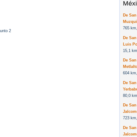
Méxi
De San 
Muzqui
765 km,
unto 2
De San 
Luis Po
15,1 km
De San 
Metlalt
604 km,
De San 
Yerbabu
80,0 km
De San 
Jalcomu
723 km,
De San 
Jalcomu