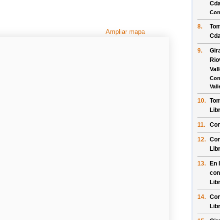
Cda
Con
8.
Tom
Ampliar mapa
Cda
9.
Gir
Rio
Val
Con
Val
10.
Tom
Lib
11.
Con
12.
Con
Lib
13.
En 
con
Lib
14.
Con
Lib