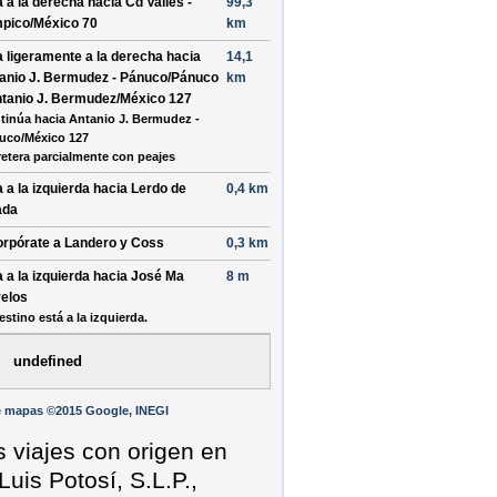
a a la
derecha
hacia
Cd Valles -
99,3
pico/México 70
km
a ligeramente a la
derecha
hacia
14,1
anio J. Bermudez - Pánuco/Pánuco
km
ntanio J. Bermudez/México 127
tinúa hacia Antanio J. Bermudez -
uco/México 127
retera parcialmente con peajes
a a la
izquierda
hacia
Lerdo de
0,4 km
ada
orpórate a
Landero y Coss
0,3 km
a a la
izquierda
hacia
José Ma
8 m
elos
estino está a la izquierda.
undefined
e mapas ©2015 Google, INEGI
s viajes con origen en
Luis Potosí, S.L.P.,