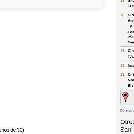
15.
Gir
Tam
16.
Gir
Ant
- A
Con
Pán
Car
17.
Gir
Tej
18.
Inc
19.
Gir
Mor
El d
Datos d
Otro
San 
enos de 30)